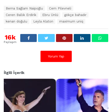
E
Berna Sağlam Naipoğlu
Cem Pilevneli
t
Ceren Ballık Erdirik
Ebru Ünlü
gökçe bahadır
i
k
kenan doğulu
Leyla Alaton
maximum uniq
e
t
l
16k
e
Paylaşım
r
:
Yorum Yap
İlgili İçerik