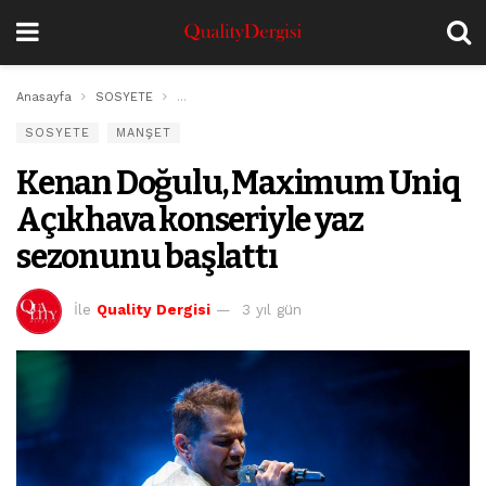
Anasayfa
SOSYETE
Kenan Doğulu, Maximum Uniq Açıkhava konseriyle 
SOSYETE
MANŞET
Kenan Doğulu, Maximum Uniq
Açıkhava konseriyle yaz
sezonunu başlattı
İle
Quality Dergisi
3 yıl gün