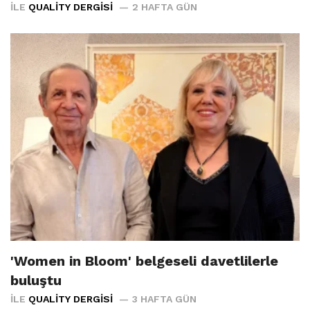
İLE
QUALITY DERGISI
2 HAFTA GÜN
'Women in Bloom' belgeseli davetlilerle
buluştu
İLE
QUALITY DERGISI
3 HAFTA GÜN