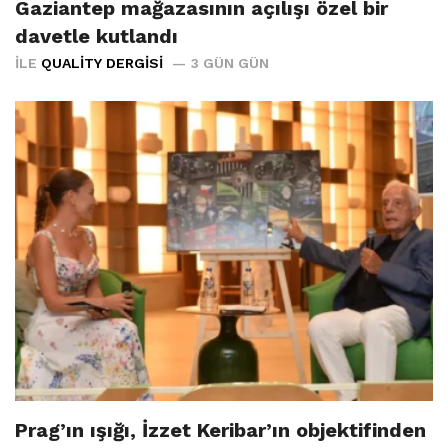
Gaziantep mağazasının açılışı özel bir
davetle kutlandı
İLE
QUALITY DERGISI
3 GÜN GÜN
Prag’ın ışığı, İzzet Keribar’ın objektifinden