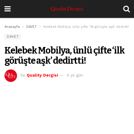
Anasayfa
DAVET
Kelebek Mobilya, ünlü çifte ‘ilk görüşte aşk’ dedirtti!
DAVET
Kelebek Mobilya, ünlü çifte ‘ilk
görüşte aşk’ dedirtti!
İle
Quality Dergisi
4 yıl gün