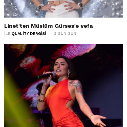
Linet'ten Müslüm Gürses'e vefa
İLE
QUALITY DERGISI
3 GÜN GÜN