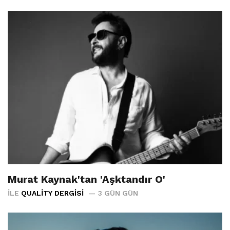
Murat Kaynak'tan 'Aşktandır O'
İLE
QUALITY DERGISI
3 GÜN GÜN