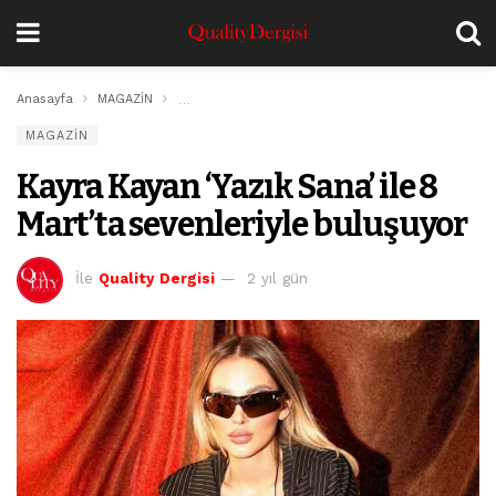
Anasayfa
MAGAZİN
Kayra Kayan ‘Yazık Sana’ ile 8 Mart’ta sevenleriyle
MAGAZİN
Kayra Kayan ‘Yazık Sana’ ile 8
Mart’ta sevenleriyle buluşuyor
İle
Quality Dergisi
2 yıl gün