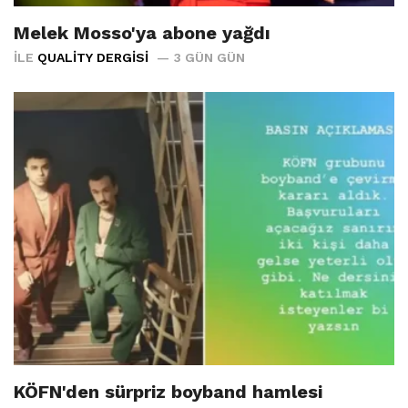
Melek Mosso'ya abone yağdı
İLE
QUALITY DERGISI
3 GÜN GÜN
KÖFN'den sürpriz boyband hamlesi