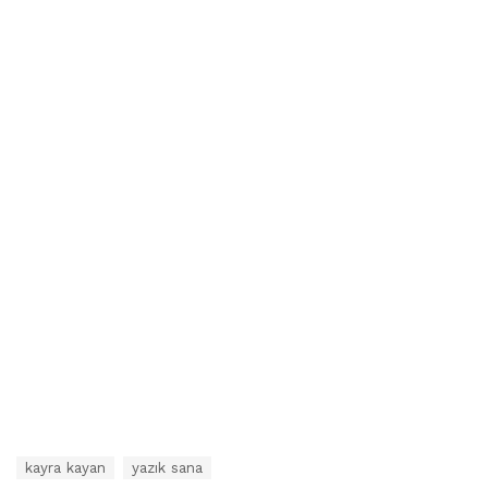
E
kayra kayan
yazık sana
t