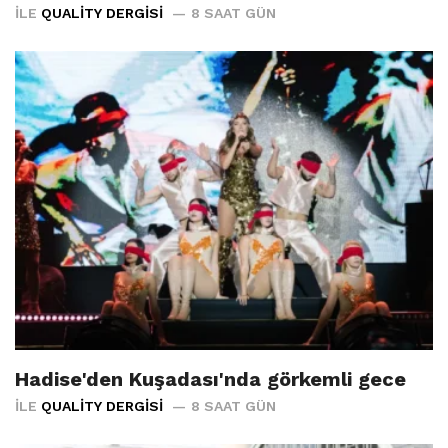
İLE
QUALITY DERGISI
8 SAAT GÜN
Hadise'den Kuşadası'nda görkemli gece
İLE
QUALITY DERGISI
8 SAAT GÜN