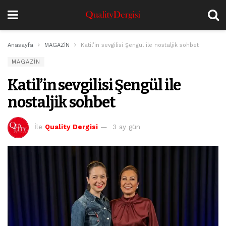
Anasayfa
MAGAZİN
Katil’in sevgilisi Şengül ile nostaljik sohbet
MAGAZİN
Katil’in sevgilisi Şengül ile
nostaljik sohbet
İle
Quality Dergisi
3 ay gün