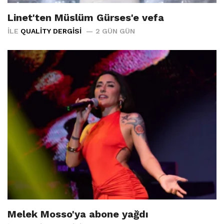
Linet'ten Müslüm Gürses'e vefa
İLE
QUALITY DERGISI
2 GÜN GÜN
Melek Mosso'ya abone yağdı