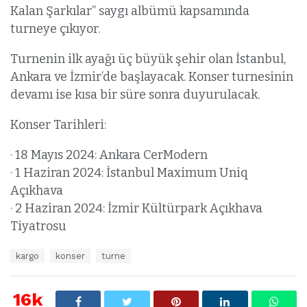
Kalan Şarkılar” saygı albümü kapsamında
turneye çıkıyor.
Turnenin ilk ayağı üç büyük şehir olan İstanbul,
Ankara ve İzmir’de başlayacak. Konser turnesinin
devamı ise kısa bir süre sonra duyurulacak.
Konser Tarihleri:
· 18 Mayıs 2024: Ankara CerModern
· 1 Haziran 2024: İstanbul Maximum Uniq
Açıkhava
· 2 Haziran 2024: İzmir Kültürpark Açıkhava
Tiyatrosu
E
kargo
konser
turne
t
i
k
16k
e