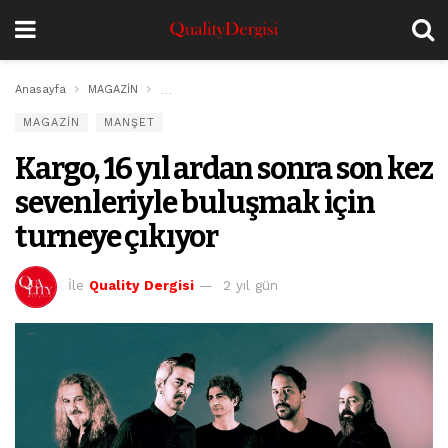
Anasayfa
MAGAZİN
Kargo, 16 yıl ardan sonra son kez sevenleriyle bulu
MAGAZİN
MANŞET
Kargo, 16 yıl ardan sonra son kez
sevenleriyle buluşmak için
turneye çıkıyor
İle
Quality Dergisi
2 yıl gün