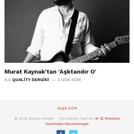
Murat Kaynak'tan 'Aşktandır O'
İLE
QUALITY DERGISI
2 GÜN GÜN
BAŞA DÖN
© 2026 Quality Dergisi - Tüm Hakları Saklıdır ❤️
🚀 Weebpx
Tarafından Hazırlanmıştır.