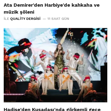
Ata Demirer'den Harbiye'de kahkaha ve
müzik şöleni
İLE
QUALITY DERGISI
11 SAAT GÜN
Hadise'den Kuşadası'nda görkemli gece