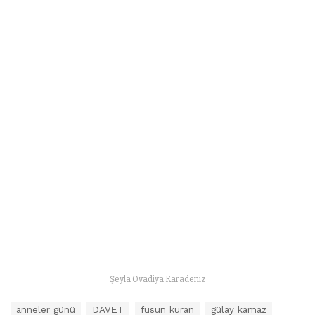
Şeyla Ovadiya Karadeniz
E
anneler günü
DAVET
füsun kuran
gülay kamaz