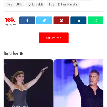
t
İlksen Utlu
iyi ki vakfı
Siren Ertan Kayalar
i
k
e
16k
t
l
Paylaşım
e
r
:
Yorum Yap
İlgili İçerik