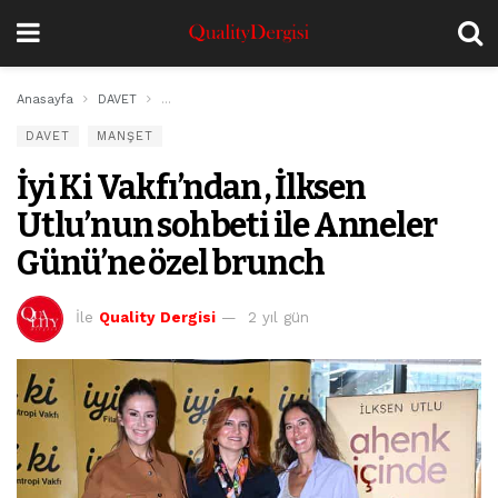
Anasayfa
DAVET
İyi Ki Vakfı’ndan , İlksen Utlu’nun sohbeti ile Anneler
DAVET
MANŞET
İyi Ki Vakfı’ndan , İlksen
Utlu’nun sohbeti ile Anneler
Günü’ne özel brunch
İle
Quality Dergisi
2 yıl gün