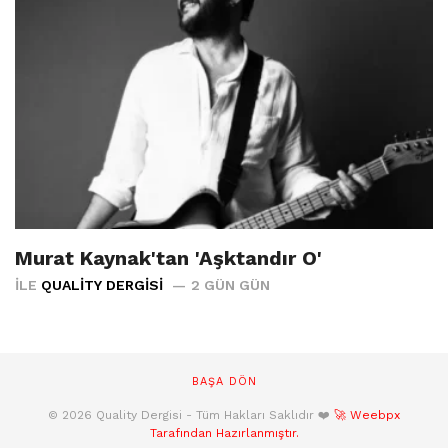
Murat Kaynak'tan 'Aşktandır O'
İLE
QUALITY DERGISI
2 GÜN GÜN
BAŞA DÖN
© 2026 Quality Dergisi - Tüm Hakları Saklıdır ❤️
🚀 Weebpx
Tarafından Hazırlanmıştır.