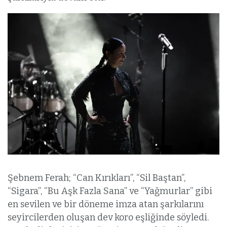
Şebnem Ferah; “Can Kırıkları”, “Sil Baştan”,
“Sigara”, “Bu Aşk Fazla Sana” ve “Yağmurlar” gibi
en sevilen ve bir döneme imza atan şarkılarını
seyircilerden oluşan dev koro eşliğinde söyledi.