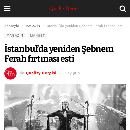
Anasayfa
MAGAZİN
İstanbul’da yeniden Şebnem Ferah fırtınası esti
MAGAZİN
MANŞET
İstanbul’da yeniden Şebnem
Ferah fırtınası esti
İle
Quality Dergisi
1 ay gün