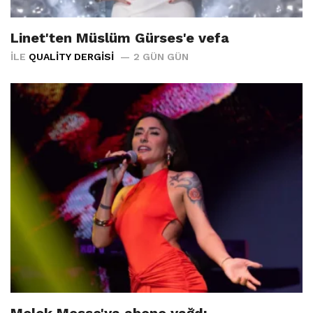
Linet'ten Müslüm Gürses'e vefa
İLE
QUALITY DERGISI
2 GÜN GÜN