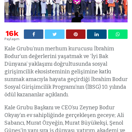
16k
Paylaşım
Kale Grubu’nun merhum kurucusu İbrahim
Bodur’un değerlerini yaşatmak ve ‘İyi Bak
Dünyana’ yaklaşımı doğrultusunda sosyal
girişimcilik ekosisteminin gelişimine katkı
sunmak amacıyla hayata geçirdiği İbrahim Bodur
Sosyal Girişimcilik Programı’nın (İBSG) 10. yılında
ödül kazananlar açıklandı.
Kale Grubu Başkanı ve CEO’su Zeynep Bodur
Okyay’ın ev sahipliğinde gerçekleşen geceye; Ali
Sabancı, Murat Özyeğin, Murat Büyükekşi, Şenol
Güneş’in yanı sıra iş dünyası, yatırım, akademi ve