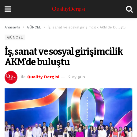
Anasayfa
GÜNCEL
İş, sanat ve sosyal girişimcilik AKM’de buluştu
GÜNCEL
İş, sanat ve sosyal girişimcilik
AKM’de buluştu
İle
Quality Dergisi
2 ay gün