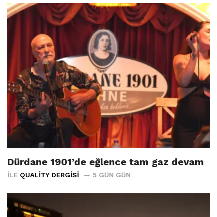
Dürdane 1901’de eğlence tam gaz devam
İLE
QUALITY DERGISI
5 GÜN GÜN