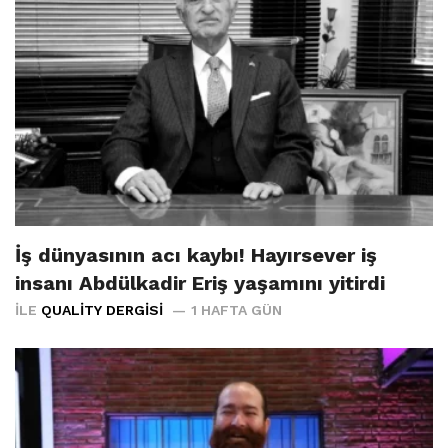
İş dünyasının acı kaybı! Hayırsever iş
insanı Abdülkadir Eriş yaşamını yitirdi
İLE
QUALITY DERGISI
1 HAFTA GÜN