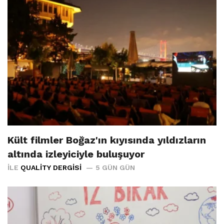
Kült filmler Boğaz'ın kıyısında yıldızların
altında izleyiciyle buluşuyor
İLE
QUALITY DERGISI
5 GÜN GÜN