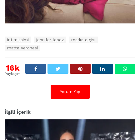
E
intimissimi
jennifer lopez
marka elçisi
t
matte veronesi
i
k
e
16k
t
l
Paylaşım
e
r
:
Yorum Yap
İlgili İçerik