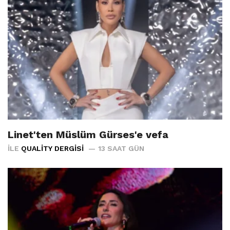
Linet'ten Müslüm Gürses'e vefa
İLE
QUALITY DERGISI
13 SAAT GÜN