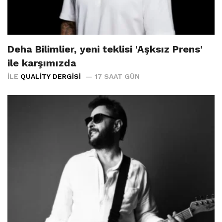
Deha Bilimlier, yeni teklisi 'Aşksız Prens'
ile karşımızda
İLE
QUALITY DERGISI
17 SAAT GÜN