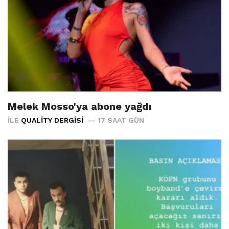
Melek Mosso'ya abone yağdı
İLE
QUALITY DERGISI
17 SAAT GÜN