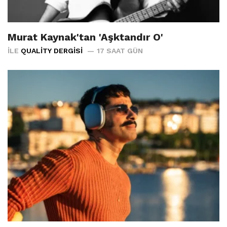
Murat Kaynak'tan 'Aşktandır O'
İLE
QUALITY DERGISI
17 SAAT GÜN