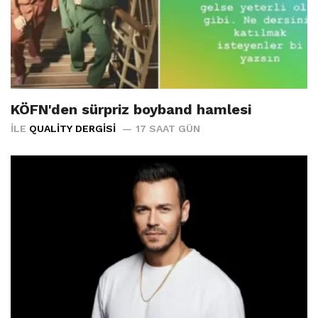
KÖFN'den sürpriz boyband hamlesi
İLE
QUALITY DERGISI
17 SAAT GÜN