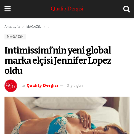
Anasayfa
MAGAZİN
Intimissimi’nin yeni global marka elçisi Jennifer Lo
MAGAZİN
Intimissimi’nin yeni global
marka elçisi Jennifer Lopez
oldu
İle
Quality Dergisi
3 yıl gün