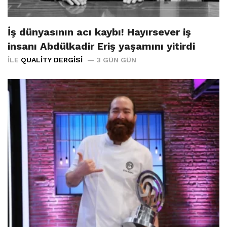
İş dünyasının acı kaybı! Hayırsever iş
insanı Abdülkadir Eriş yaşamını yitirdi
İLE
QUALITY DERGISI
3 GÜN GÜN