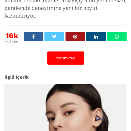
kullanıcı odaklı hizmet anlayışıyla bu yeni mekân,
perakende deneyimine yeni bir boyut
kazandırıyor.
16k
Paylaşım
Yorum Yap
İlgili İçerik