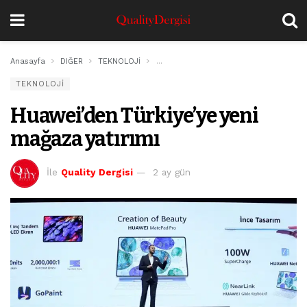
Anasayfa
DIĞER
TEKNOLOJİ
Huawei’den Türkiye’ye yeni mağaza yat
TEKNOLOJİ
Huawei’den Türkiye’ye yeni
mağaza yatırımı
İle
Quality Dergisi
2 ay gün