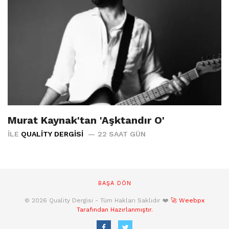
Murat Kaynak'tan 'Aşktandır O'
İLE
QUALITY DERGISI
22 SAAT GÜN
BAŞA DÖN
© 2026 Quality Dergisi - Tüm Hakları Saklıdır ❤️
🚀 Weebpx
Tarafından Hazırlanmıştır.