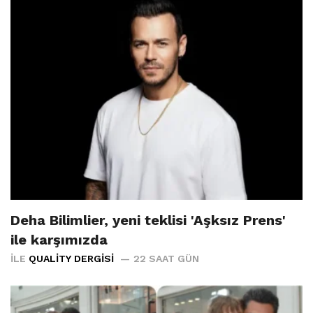
Deha Bilimlier, yeni teklisi 'Aşksız Prens'
ile karşımızda
İLE
QUALITY DERGISI
22 SAAT GÜN