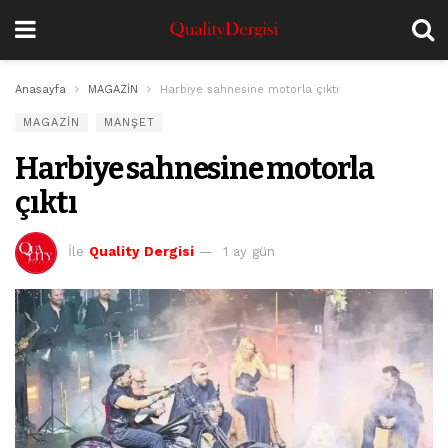
Anasayfa
MAGAZİN
Harbiye sahnesine motorla çıktı
MAGAZİN
MANŞET
Harbiye sahnesine motorla
çıktı
İle
Quality Dergisi
1 ay gün