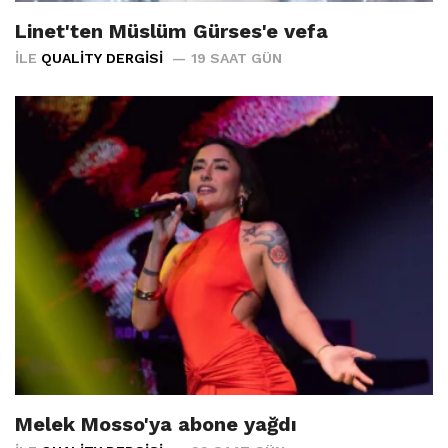
Linet'ten Müslüm Gürses'e vefa
İLE
QUALITY DERGISI
19 SAAT GÜN
Melek Mosso'ya abone yağdı