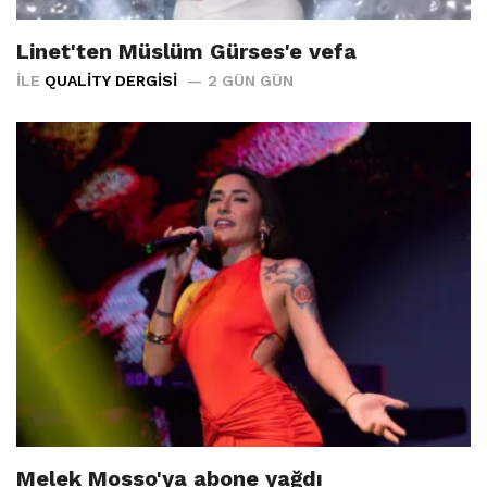
Linet'ten Müslüm Gürses'e vefa
İLE
QUALITY DERGISI
2 GÜN GÜN
Melek Mosso'ya abone yağdı