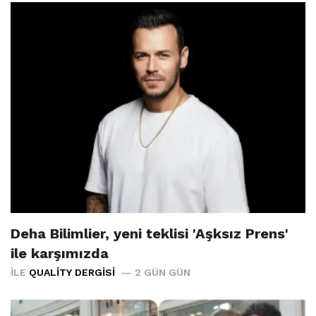
Deha Bilimlier, yeni teklisi 'Aşksız Prens'
ile karşımızda
İLE
QUALITY DERGISI
2 GÜN GÜN