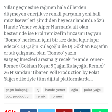
Yıllar geçmesine rağmen hala dillerden
düşmeyen enerjik ve renkli parçanın yeni hali
müzikseverleri şimdiden heyecanlandırdı. Sözü
Hande Yener ve Alper Narman’a ait olan
bestesinde ise Erol Temizel’in imzasını taşıyan
“Romeo” herkesin içini bir kez daha kıpır kıpır
edecek. DJ Çağın Kulaçoğlu ile DJ Gökhan Koşar’ın
ortak çalışması olan “Romeo” yazın
vazgeçilmezleri arasına girecek. “Hande Yener-
Romeo (Gökhan Koşar&Çağın Kulaçoğlu Remix)”
26 Nisan’dan itibaren Poll Production by Polat
Yağcı etiketiyle tüm dijital platformlarda…
E
çağın kulaçoğlu
dj
hande yener
oğlu
polat yağcı
t
poll production
remix
romeo
i
k
e
t