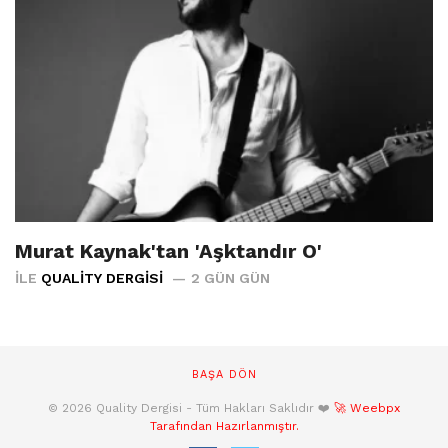
Murat Kaynak'tan 'Aşktandır O'
İLE
QUALITY DERGISI
2 GÜN GÜN
BAŞA DÖN
© 2026 Quality Dergisi - Tüm Hakları Saklıdır ❤️
🚀 Weebpx
Tarafından Hazırlanmıştır.