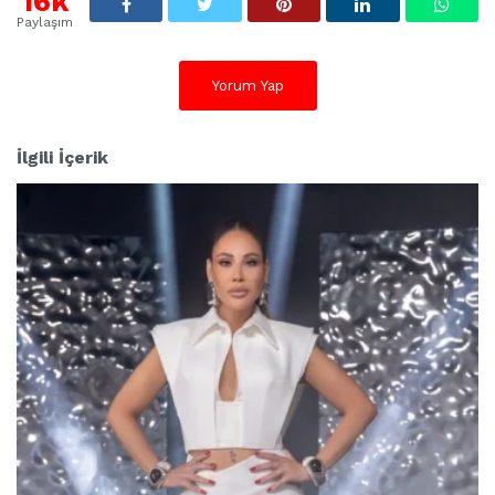
16k
l
Paylaşım
e
r
:
Yorum Yap
İlgili İçerik