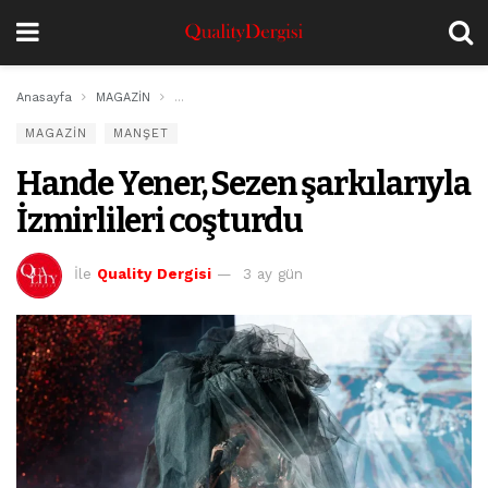
Anasayfa
MAGAZİN
Hande Yener, Sezen şarkılarıyla İzmirlileri coşturdu
MAGAZİN
MANŞET
Hande Yener, Sezen şarkılarıyla
İzmirlileri coşturdu
İle
Quality Dergisi
3 ay gün