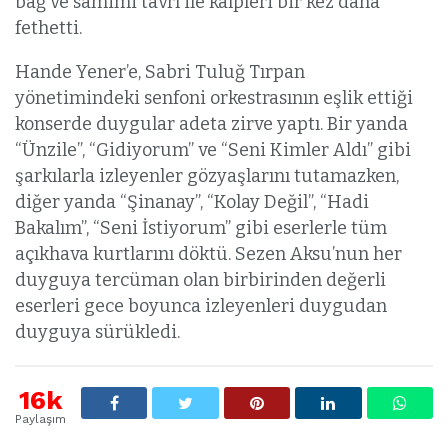
bağ ve samimi tavrı ile kalpleri bir kez daha
fethetti.
Hande Yener’e, Sabri Tuluğ Tırpan
yönetimindeki senfoni orkestrasının eşlik ettiği
konserde duygular adeta zirve yaptı. Bir yanda
“Ünzile”, “Gidiyorum” ve “Seni Kimler Aldı” gibi
şarkılarla izleyenler gözyaşlarını tutamazken,
diğer yanda “Şinanay”, “Kolay Değil”, “Hadi
Bakalım”, “Seni İstiyorum” gibi eserlerle tüm
açıkhava kurtlarını döktü. Sezen Aksu’nun her
duyguya tercüman olan birbirinden değerli
eserleri gece boyunca izleyenleri duygudan
duyguya sürükledi.
16k
Paylaşım