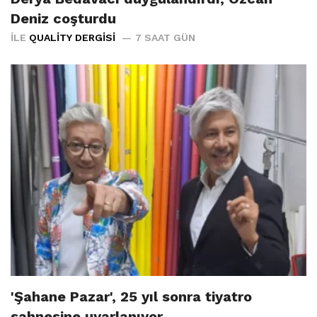
Deniz coşturdu
İLE
QUALITY DERGISI
7 SAAT GÜN
'Şahane Pazar', 25 yıl sonra tiyatro
sahnesine uyarlanıyor