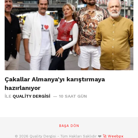
Çakallar Almanya'yı karıştırmaya
hazırlanıyor
İLE
QUALITY DERGISI
10 SAAT GÜN
BAŞA DÖN
© 2026 Quality Dergisi - Tüm Hakları Saklıdır ❤️
🚀 Weebpx