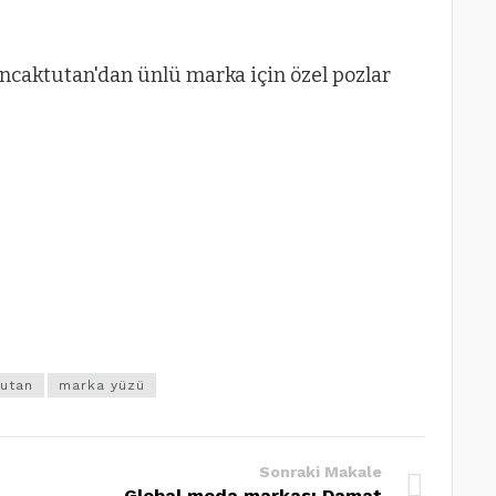
tutan
marka yüzü
Sonraki Makale
Global moda markası Damat