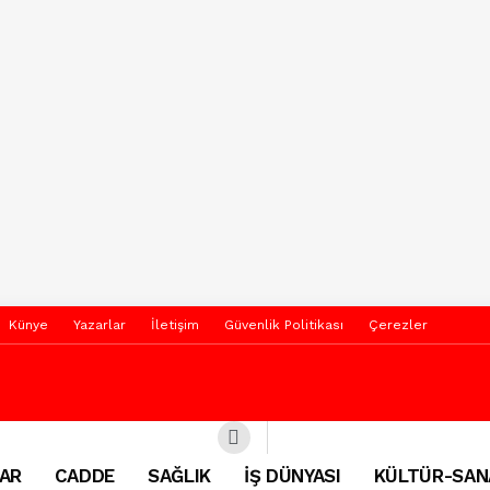
Künye
Yazarlar
İletişim
Güvenlik Politikası
Çerezler
AR
CADDE
SAĞLIK
İŞ DÜNYASI
KÜLTÜR-SAN