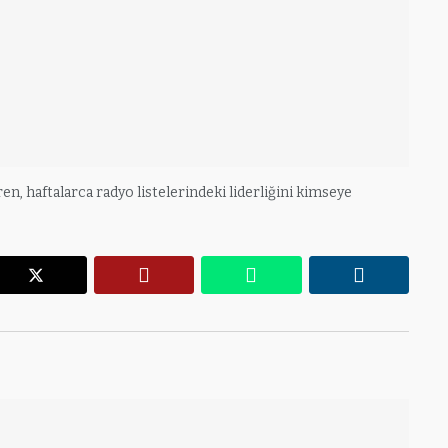
iren, haftalarca radyo listelerindeki liderliğini kimseye
r
X
Pinterest
WhatsApp
Linkedin