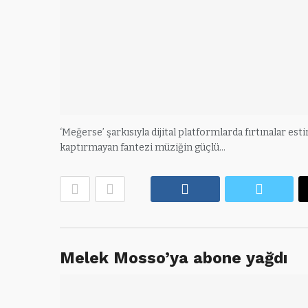
‘Meğerse’ şarkısıyla dijital platformlarda fırtınalar est
kaptırmayan fantezi müziğin güçlü…
Facebook
Twitte
Melek Mosso’ya abone yağdı