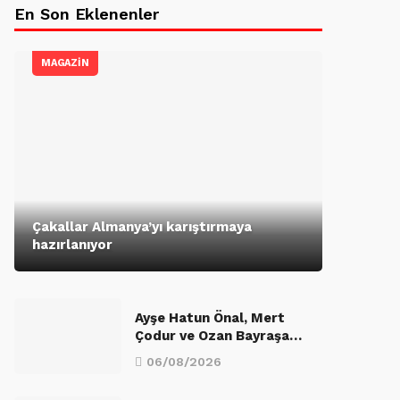
En Son Eklenenler
MAGAZİN
Çakallar Almanya’yı karıştırmaya
hazırlanıyor
Ayşe Hatun Önal, Mert
Çodur ve Ozan Bayraşa…
06/08/2026