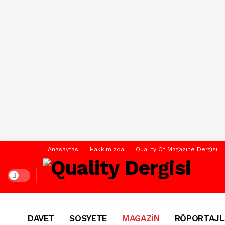
Anasayfas
Hakkımızda
Quality Of Magazine Dergisi
Dark mode
DAVET
SOSYETE
MAGAZİN
RÖPORTAJL