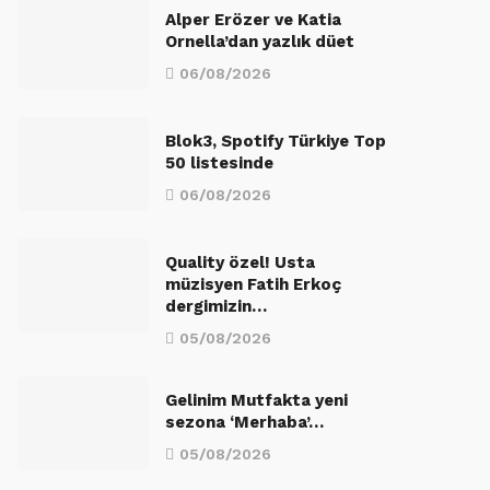
Alper Erözer ve Katia
Ornella’dan yazlık düet
06/08/2026
Blok3, Spotify Türkiye Top
50 listesinde
06/08/2026
Quality özel! Usta
müzisyen Fatih Erkoç
dergimizin…
05/08/2026
Gelinim Mutfakta yeni
sezona ‘Merhaba’…
05/08/2026