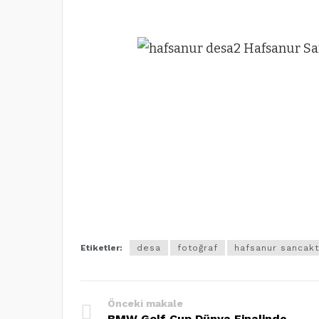
Etiketler:
desa
fotoğraf
hafsanur sancak
Önceki makale
BMW Golf Cup Dünya Finalinde