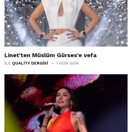
Linet'ten Müslüm Gürses'e vefa
İLE
QUALITY DERGISI
1 GÜN GÜN