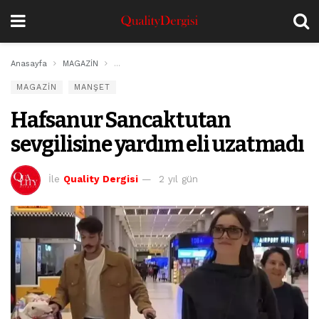
Anasayfa
MAGAZİN
Hafsanur Sancaktutan sevgilisine yardım eli uzatm
MAGAZİN
MANŞET
Hafsanur Sancaktutan
sevgilisine yardım eli uzatmadı
İle
Quality Dergisi
2 yıl gün