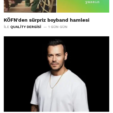
KÖFN'den sürpriz boyband hamlesi
İLE
QUALITY DERGISI
1 GÜN GÜN