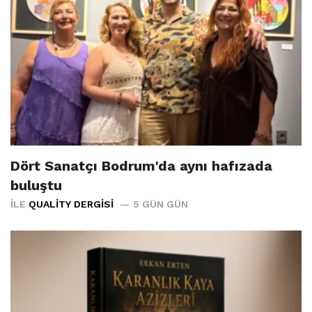
Dört Sanatçı Bodrum'da aynı hafızada
buluştu
İLE
QUALITY DERGISI
5 GÜN GÜN