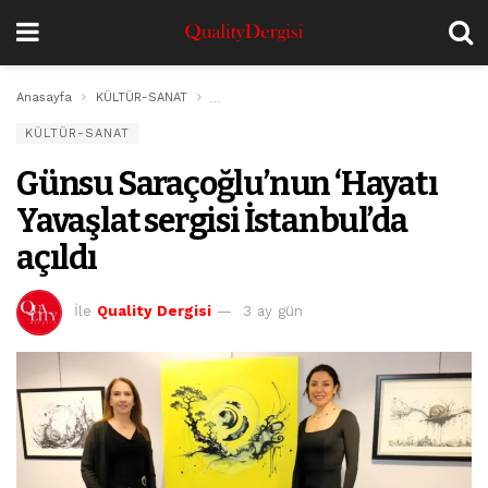
Anasayfa
KÜLTÜR-SANAT
Günsu Saraçoğlu’nun ‘Hayatı Yavaşlat sergisi 
KÜLTÜR-SANAT
Günsu Saraçoğlu’nun ‘Hayatı
Yavaşlat sergisi İstanbul’da
açıldı
İle
Quality Dergisi
3 ay gün