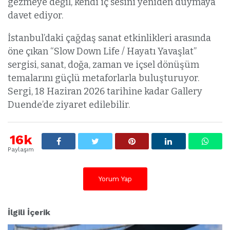
gezmeye değil, kendi iç sesini yeniden duymaya
davet ediyor.
İstanbul’daki çağdaş sanat etkinlikleri arasında
öne çıkan “Slow Down Life / Hayatı Yavaşlat”
sergisi, sanat, doğa, zaman ve içsel dönüşüm
temalarını güçlü metaforlarla buluşturuyor.
Sergi, 18 Haziran 2026 tarihine kadar Gallery
Duende’de ziyaret edilebilir.
16k
Paylaşım
Yorum Yap
İlgili İçerik