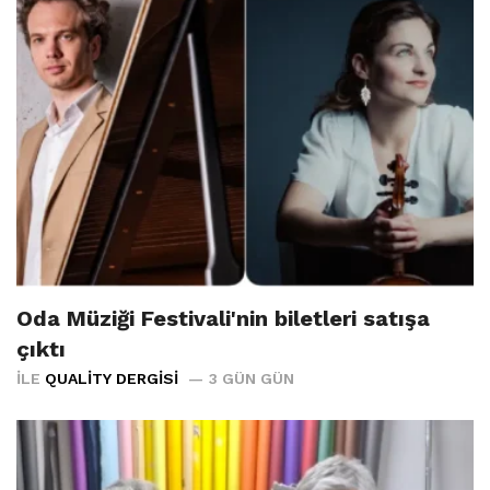
Oda Müziği Festivali'nin biletleri satışa
çıktı
İLE
QUALITY DERGISI
3 GÜN GÜN