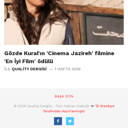
Gözde Kural'ın 'Cinema Jazireh' filmine
'En İyi Film' ödülü
İLE
QUALITY DERGISI
1 HAFTA GÜN
BAŞA DÖN
© 2026 Quality Dergisi - Tüm Hakları Saklıdır ❤️
🚀 Weebpx
Tarafından Hazırlanmıştır.