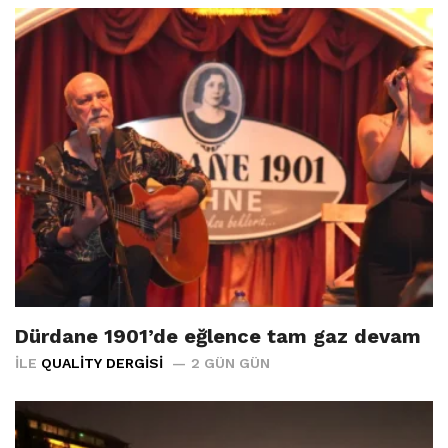
Dürdane 1901’de eğlence tam gaz devam
İLE
QUALITY DERGISI
2 GÜN GÜN