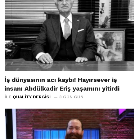
İş dünyasının acı kaybı! Hayırsever iş
insanı Abdülkadir Eriş yaşamını yitirdi
İLE
QUALITY DERGISI
3 GÜN GÜN