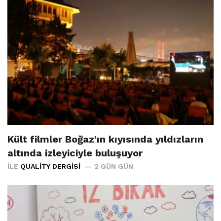
Kült filmler Boğaz'ın kıyısında yıldızların
altında izleyiciyle buluşuyor
İLE
QUALITY DERGISI
2 GÜN GÜN