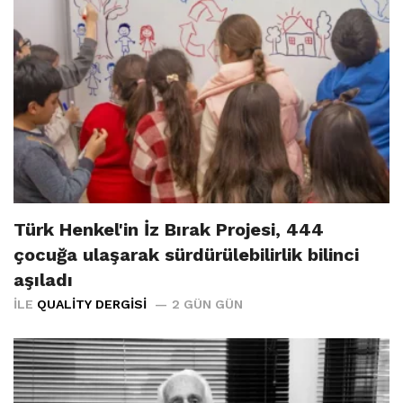
Türk Henkel'in İz Bırak Projesi, 444
çocuğa ulaşarak sürdürülebilirlik bilinci
aşıladı
İLE
QUALITY DERGISI
2 GÜN GÜN