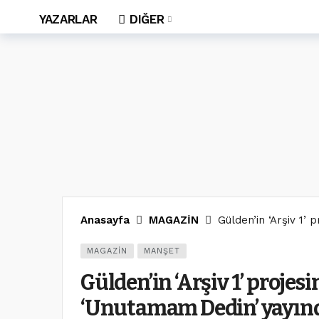
YAZARLAR
DIĞER
Anasayfa
MAGAZİN
Gülden’in ‘Arşiv 1’
MAGAZİN
MANŞET
Gülden’in ‘Arşiv 1’ projesi
‘Unutamam Dedin’ yayın