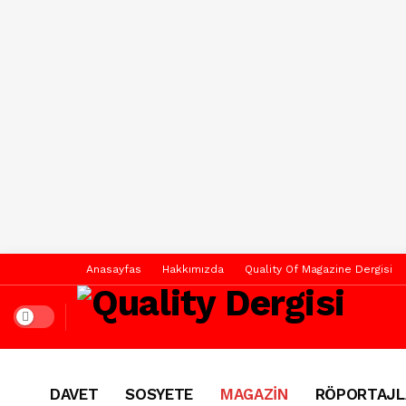
Anasayfas
Hakkımızda
Quality Of Magazine Dergisi
Dark mode
DAVET
SOSYETE
MAGAZİN
RÖPORTAJL