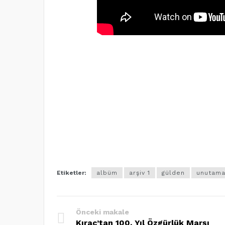
Etiketler:
albüm
arşiv 1
gülden
unutama
Önceki makale
Kıraç’tan 100. Yıl Özgürlük Marşı