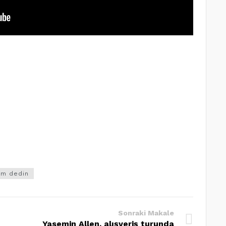
m dedin
Sonraki Makale
Yasemin Allen, alışveriş turunda