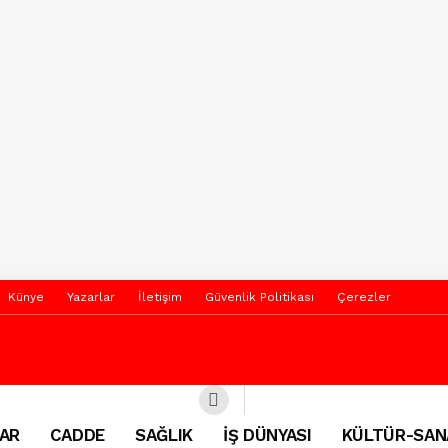
Künye
Yazarlar
İletişim
Güvenlik Politikası
Çerezler
AR
CADDE
SAĞLIK
İŞ DÜNYASI
KÜLTÜR-SAN