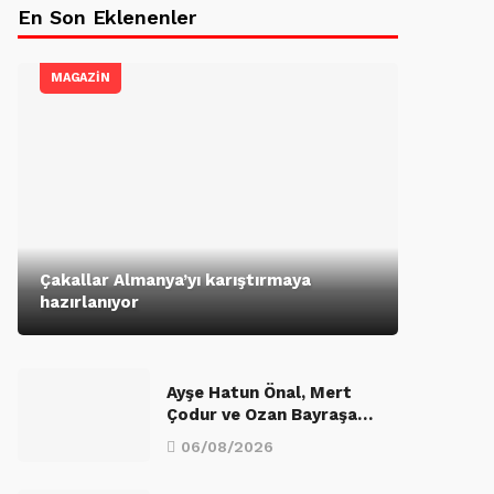
En Son Eklenenler
MAGAZİN
Çakallar Almanya’yı karıştırmaya
hazırlanıyor
Ayşe Hatun Önal, Mert
Çodur ve Ozan Bayraşa…
06/08/2026