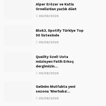
Alper Erözer ve Katia
Ornella’dan yazlık düet
06/08/2026
Blok3, Spotify Türkiye Top
50 listesinde
06/08/2026
Quality özel! Usta
müzisyen Fatih Erkoç
dergimizin…
05/08/2026
Gelinim Mutfakta yeni
sezona ‘Merhaba’…
05/08/2026