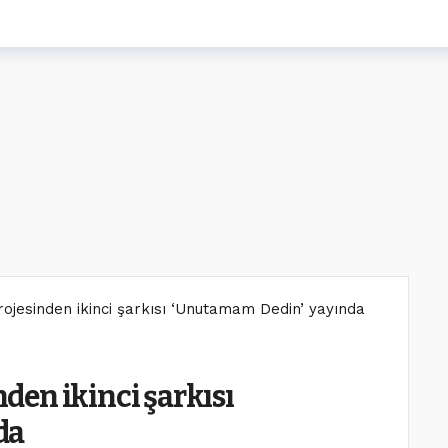
 projesinden ikinci şarkısı ‘Unutamam Dedin’ yayında
nden ikinci şarkısı
da