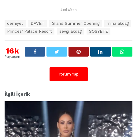
Anıl Altan
E
cemiyet
DAVET
Grand Summer Opening
mina akdağ
t
Princes’ Palace Resort
sevgi akdağ
SOSYETE
i
k
e
16k
t
l
Paylaşım
e
r
:
Yorum Yap
İlgili İçerik