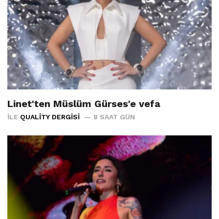
Linet'ten Müslüm Gürses'e vefa
İLE
QUALITY DERGISI
8 SAAT GÜN