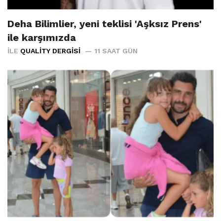
Deha Bilimlier, yeni teklisi 'Aşksız Prens'
ile karşımızda
İLE
QUALITY DERGISI
11 SAAT GÜN