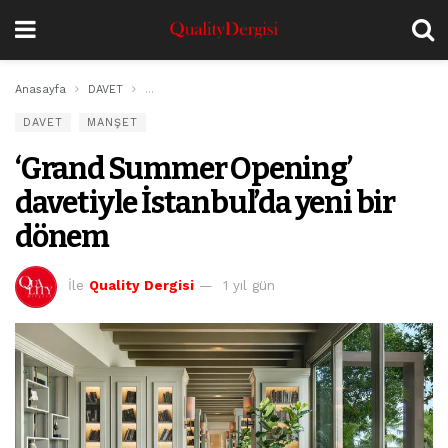
Anasayfa
DAVET
‘Grand Summer Opening’ davetiyle İstanbul’da yeni 
DAVET
MANŞET
‘Grand Summer Opening’
davetiyle İstanbul’da yeni bir
dönem
İle
Quality Dergisi
1 yıl gün