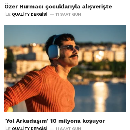
Özer Hurmacı çocuklarıyla alışverişte
İLE
QUALITY DERGISI
11 SAAT GÜN
'Yol Arkadaşım' 10 milyona koşuyor
İLE
QUALITY DERGISI
11 SAAT GÜN