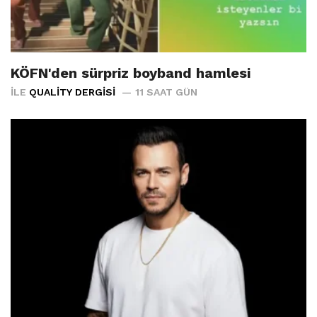
KÖFN'den sürpriz boyband hamlesi
İLE
QUALITY DERGISI
11 SAAT GÜN