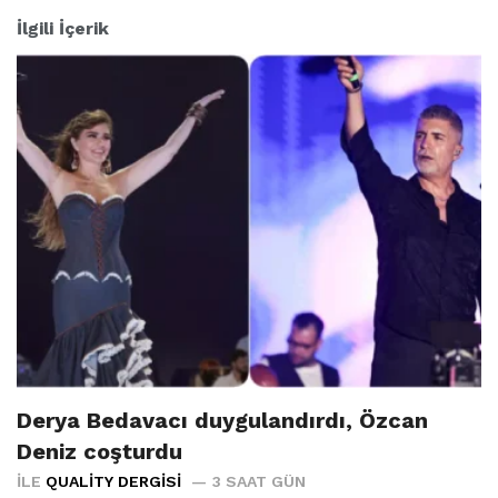
İlgili İçerik
Derya Bedavacı duygulandırdı, Özcan
Deniz coşturdu
İLE
QUALITY DERGISI
3 SAAT GÜN