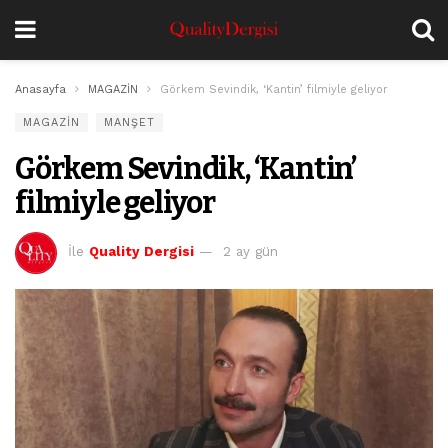
Anasayfa
MAGAZİN
Görkem Sevindik, ‘Kantin’ filmiyle geliyor
MAGAZİN
MANŞET
Görkem Sevindik, ‘Kantin’
filmiyle geliyor
İle
Quality Dergisi
2 ay gün