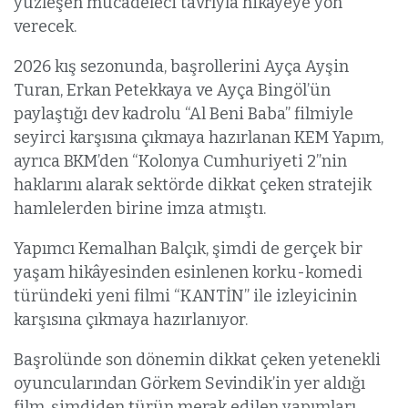
yüzleşen mücadeleci tavrıyla hikâyeye yön
verecek.
2026 kış sezonunda, başrollerini Ayça Ayşin
Turan, Erkan Petekkaya ve Ayça Bingöl’ün
paylaştığı dev kadrolu “Al Beni Baba” filmiyle
seyirci karşısına çıkmaya hazırlanan KEM Yapım,
ayrıca BKM’den “Kolonya Cumhuriyeti 2”nin
haklarını alarak sektörde dikkat çeken stratejik
hamlelerden birine imza atmıştı.
Yapımcı Kemalhan Balçık, şimdi de gerçek bir
yaşam hikâyesinden esinlenen korku-komedi
türündeki yeni filmi “KANTİN” ile izleyicinin
karşısına çıkmaya hazırlanıyor.
Başrolünde son dönemin dikkat çeken yetenekli
oyuncularından Görkem Sevindik’in yer aldığı
film, şimdiden türün merak edilen yapımları