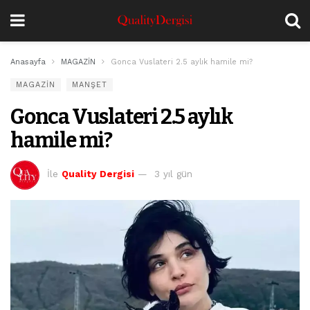
Anasayfa
MAGAZİN
Gonca Vuslateri 2.5 aylık hamile mi?
MAGAZİN
MANŞET
Gonca Vuslateri 2.5 aylık
hamile mi?
İle
Quality Dergisi
3 yıl gün