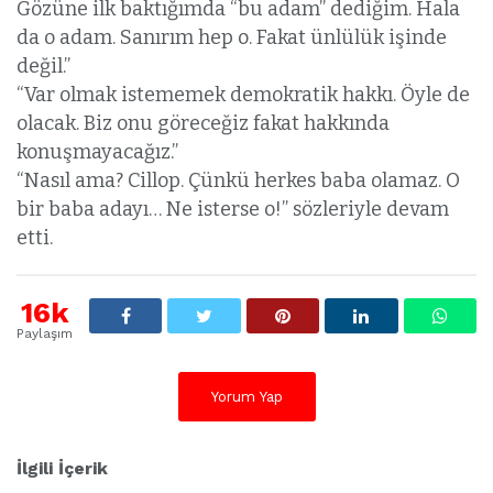
Gözüne ilk baktığımda “bu adam” dediğim. Hala
da o adam. Sanırım hep o. Fakat ünlülük işinde
değil.”
“Var olmak istememek demokratik hakkı. Öyle de
olacak. Biz onu göreceğiz fakat hakkında
konuşmayacağız.”
“Nasıl ama? Cillop. Çünkü herkes baba olamaz. O
bir baba adayı… Ne isterse o!” sözleriyle devam
etti.
16k
Paylaşım
Yorum Yap
İlgili İçerik