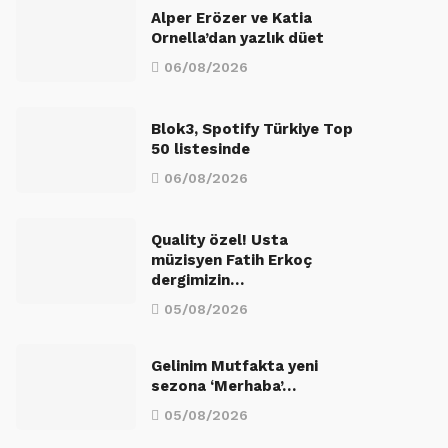
Alper Erözer ve Katia
Ornella’dan yazlık düet
06/08/2026
Blok3, Spotify Türkiye Top
50 listesinde
06/08/2026
Quality özel! Usta
müzisyen Fatih Erkoç
dergimizin…
05/08/2026
Gelinim Mutfakta yeni
sezona ‘Merhaba’…
05/08/2026