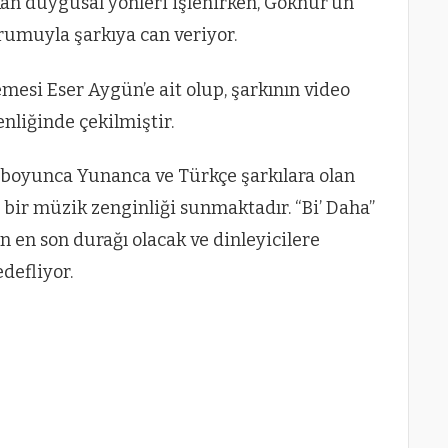
akan duygusal yönleri işlenirken, Göknur’un
rumuyla şarkıya can veriyor.
emesi Eser Aygün’e ait olup, şarkının video
liğinde çekilmiştir.
boyunca Yunanca ve Türkçe şarkılara olan
ı bir müzik zenginliği sunmaktadır. “Bi’ Daha”
 en son durağı olacak ve dinleyicilere
defliyor.