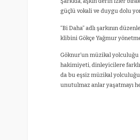
Şarkıda, aşkın derin izler bır
güçlü vokali ve duygu dolu yo
“Bi Daha” adlı şarkının düzenl
klibini Gökçe Yağmur yönetmen
Göknur’un müzikal yolculuğu 
hakimiyeti, dinleyicilere farkl
da bu eşsiz müzikal yolculuğun
unutulmaz anlar yaşatmayı he