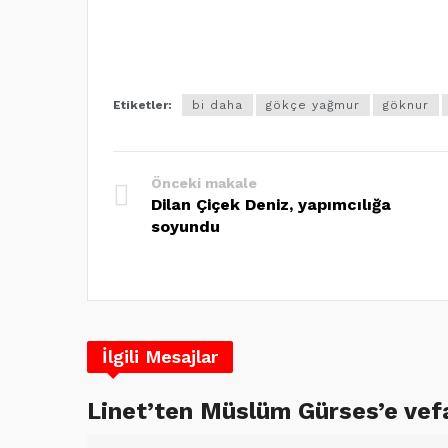
Etiketler:
bi daha
gökçe yağmur
göknur
Önceki makale
Dilan Çiçek Deniz, yapımcılığa
soyundu
İlgili Mesajlar
Linet’ten Müslüm Gürses’e vef