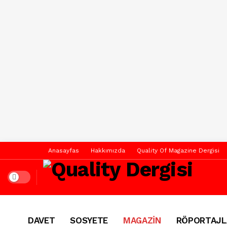
Anasayfas
Hakkımızda
Quality Of Magazine Dergisi
Dark mode
DAVET
SOSYETE
MAGAZİN
RÖPORTAJL