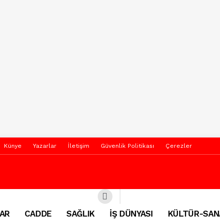
Künye
Yazarlar
İletişim
Güvenlik Politikası
Çerezler
AR
CADDE
SAĞLIK
İŞ DÜNYASI
KÜLTÜR-SAN