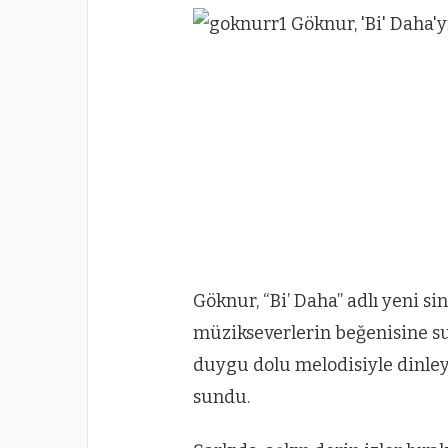
Göknur, “Bi’ Daha” adlı yeni si
müzikseverlerin beğenisine sun
duygu dolu melodisiyle dinle
sundu.