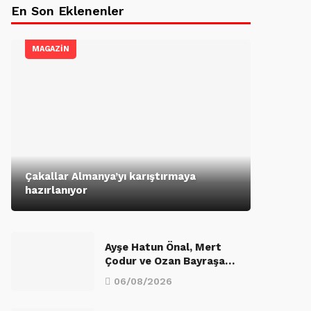
En Son Eklenenler
MAGAZİN
Çakallar Almanya’yı karıştırmaya
hazırlanıyor
Ayşe Hatun Önal, Mert
Çodur ve Ozan Bayraşa…
06/08/2026