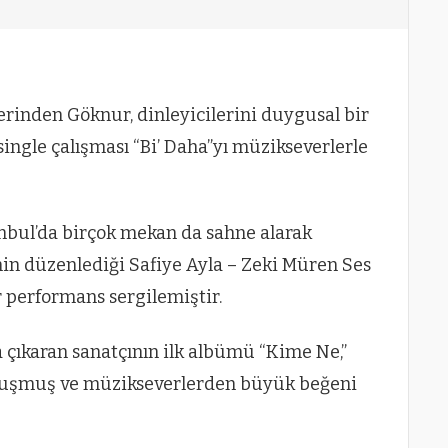
erinden Göknur, dinleyicilerini duygusal bir
single çalışması “Bi’ Daha”yı müzikseverlerle
nbul’da birçok mekan da sahne alarak
nin düzenlediği Safiye Ayla – Zeki Müren Ses
r performans sergilemiştir.
a çıkaran sanatçının ilk albümü “Kime Ne,”
buluşmuş ve müzikseverlerden büyük beğeni