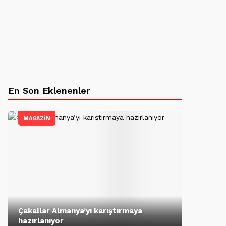
En Son Eklenenler
MAGAZİN
Çakallar Almanya’yı karıştırmaya
hazırlanıyor