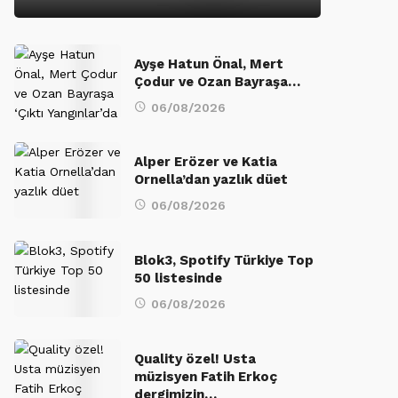
Ayşe Hatun Önal, Mert
Çodur ve Ozan Bayraşa…
06/08/2026
Alper Erözer ve Katia
Ornella’dan yazlık düet
06/08/2026
Blok3, Spotify Türkiye Top
50 listesinde
06/08/2026
Quality özel! Usta
müzisyen Fatih Erkoç
dergimizin…