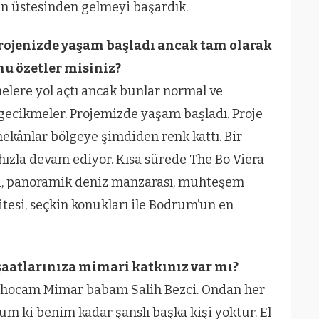
ın üstesinden gelmeyi başardık.
rojenizde yaşam başladı ancak tam olarak
u özetler misiniz?
elere yol açtı ancak bunlar normal ve
 gecikmeler. Projemizde yaşam başladı. Proje
mekânlar bölgeye şimdiden renk kattı. Bir
hızla devam ediyor. Kısa sürede The Bo Viera
di, panoramik deniz manzarası, muhteşem
itesi, seçkin konukları ile Bodrum’un en
şaatlarınıza mimari katkınız var mı?
 hocam Mimar babam Salih Bezci. Ondan her
m ki benim kadar şanslı başka kişi yoktur. El