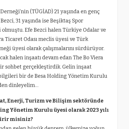
 Derneği’nin (TÜGİAD) 21 yaşında en genç
 Bezci, 31 yaşında ise Beşiktaş Spor
 olmuştu. Efe Bezci halen Türkiye Odalar ve
ara Ticaret Odası meclis üyesi ve Türk
erneği üyesi olarak çalışmalarını sürdürüyor.
ak halen inşaatı devam edan The Bo Viera
bir sohbet gerçekleştirdik. Gelin inşaat
bilgileri bir de Besa Holding Yönetim Kurulu
’den dinleyelim…
aat, Enerji, Turizm ve Bilişim sektöründe
ing Yönetim Kurulu üyesi olarak 2023 yılı
irir misiniz?
ından gelen büyük deprem, ülkemize yoğun