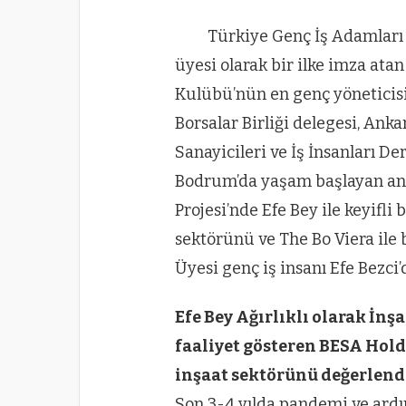
Türkiye Genç İş Adamları
üyesi olarak bir ilke imza atan
Kulübü’nün en genç yöneticisi
Borsalar Birliği delegesi, Ank
Sanayicileri ve İş İnsanları D
Bodrum’da yaşam başlayan anc
Projesi’nde Efe Bey ile keyifli 
sektörünü ve The Bo Viera ile 
Üyesi genç iş insanı Efe Bezci
Efe Bey Ağırlıklı olarak İnş
faaliyet gösteren BESA Hold
inşaat sektörünü değerlend
Son 3-4 yılda pandemi ve ard