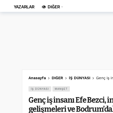
YAZARLAR
DIĞER
Anasayfa
DIĞER
İŞ DÜNYASI
Genç iş i
İŞ DÜNYASI
MANŞET
Genç iş insanı Efe Bezci,
gelişmeleri ve Bodrum’da