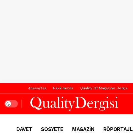
Anasayfas
Hakkımızda
Quality Of Magazine Dergisi
Dark mode
DAVET
SOSYETE
MAGAZİN
RÖPORTAJL