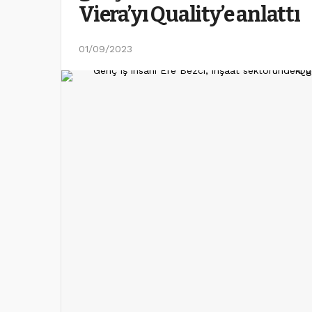
Viera’yı Quality’e anlattı
01/09/2023