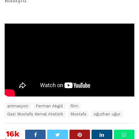
konuştu.
E
animasyon
Ferman Akgül
film
t
Gazi Mustafa Kemal Atatürk
Mustafa
oğuzhan uğur
i
k
e
16k
t
l