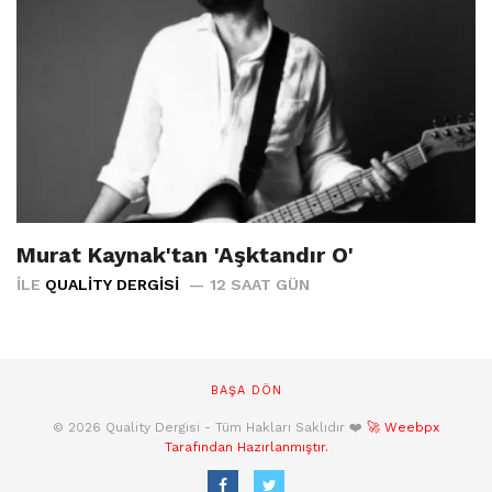
Murat Kaynak'tan 'Aşktandır O'
İLE
QUALITY DERGISI
12 SAAT GÜN
BAŞA DÖN
© 2026 Quality Dergisi - Tüm Hakları Saklıdır ❤️
🚀 Weebpx
Tarafından Hazırlanmıştır.