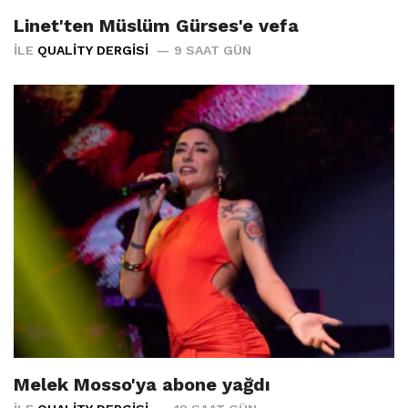
Linet'ten Müslüm Gürses'e vefa
İLE
QUALITY DERGISI
9 SAAT GÜN
Melek Mosso'ya abone yağdı