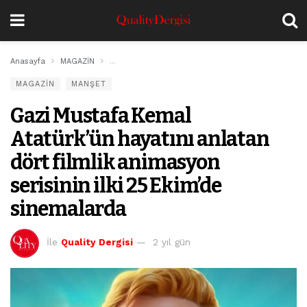
Anasayfa
MAGAZİN
Gazi Mustafa Kemal Atatürk’ün hayatını anlatan dör
MAGAZİN
MANŞET
Gazi Mustafa Kemal
Atatürk’ün hayatını anlatan
dört filmlik animasyon
serisinin ilki 25 Ekim’de
sinemalarda
İle
Quality Dergisi
2 yıl gün