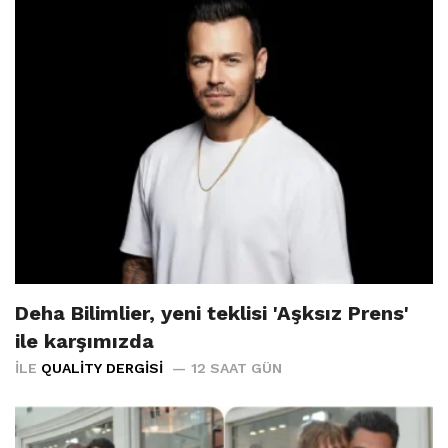
Deha Bilimlier, yeni teklisi 'Aşksız Prens'
ile karşımızda
İLE
QUALITY DERGISI
12 SAAT GÜN