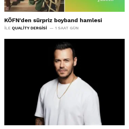
KÖFN'den sürpriz boyband hamlesi
İLE
QUALITY DERGISI
1 SAAT GÜN