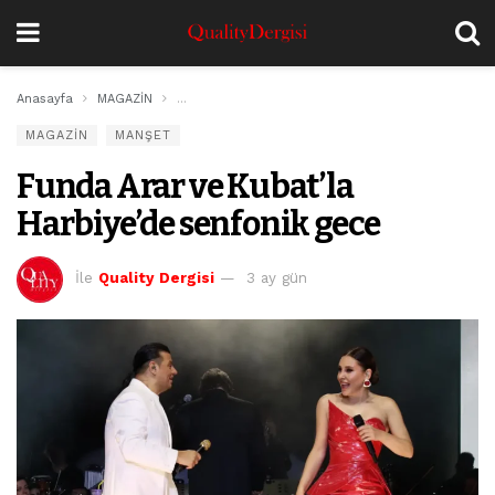
Anasayfa
MAGAZİN
Funda Arar ve Kubat’la Harbiye’de senfonik gece
MAGAZİN
MANŞET
Funda Arar ve Kubat’la
Harbiye’de senfonik gece
İle
Quality Dergisi
3 ay gün