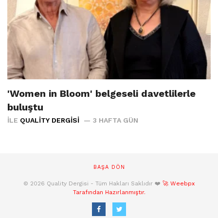
'Women in Bloom' belgeseli davetlilerle
buluştu
İLE
QUALITY DERGISI
3 HAFTA GÜN
BAŞA DÖN
© 2026 Quality Dergisi - Tüm Hakları Saklıdır ❤️
🚀 Weebpx
Tarafından Hazırlanmıştır.