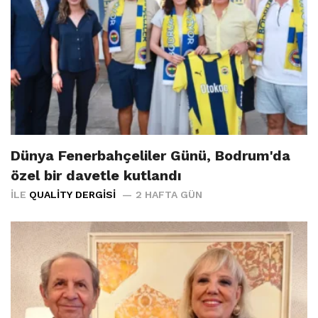
Dünya Fenerbahçeliler Günü, Bodrum'da
özel bir davetle kutlandı
İLE
QUALITY DERGISI
2 HAFTA GÜN