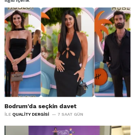
İlgili İçerik
Bodrum'da seçkin davet
İLE
QUALITY DERGISI
7 SAAT GÜN