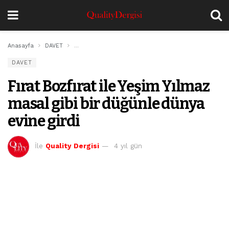
Anasayfa
DAVET
Fırat Bozfırat ile Yeşim Yılmaz masal gibi bir düğünle 
DAVET
Fırat Bozfırat ile Yeşim Yılmaz
masal gibi bir düğünle dünya
evine girdi
İle
Quality Dergisi
4 yıl gün