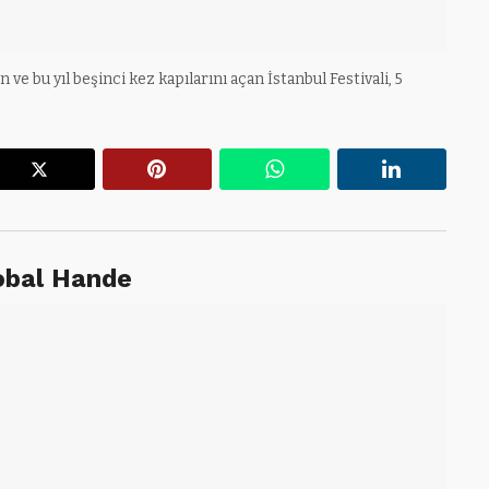
e bu yıl beşinci kez kapılarını açan İstanbul Festivali, 5
r
X
Pinterest
WhatsApp
Linkedin
lobal Hande