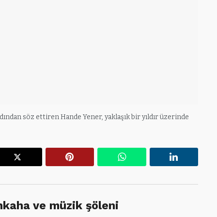
adından söz ettiren Hande Yener, yaklaşık bir yıldır üzerinde
r
X
Pinterest
WhatsApp
Linkedin
hkaha ve müzik şöleni