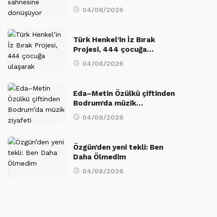
04/08/2026
Türk Henkel’in İz Bırak
Projesi, 444 çocuğa…
04/08/2026
Eda–Metin Özülkü çiftinden
Bodrum’da müzik…
04/08/2026
Özgün’den yeni tekli: Ben
Daha Ölmedim
04/08/2026