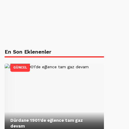
En Son Eklenenler
GÜNCEL
Dürdane 1901’de eğlence tam gaz
devam