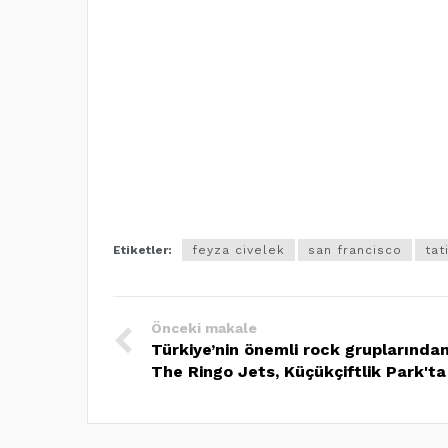
Etiketler:
feyza civelek
san francisco
tat
Önceki makale
Türkiye’nin önemli rock gruplarında
The Ringo Jets, Küçükçiftlik Park'ta