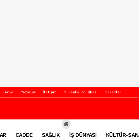
Künye
Yazarlar
İletişim
Güvenlik Politikası
Çerezler
AR
CADDE
SAĞLIK
İŞ DÜNYASI
KÜLTÜR-SAN