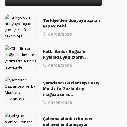
Türkiye’den dünyaya açılan
yapay zekâ…
05/08/2026
Kült filmler Boğaz’ın
kıyısında yıldızların…
05/08/2026
Şamdancı Gaziantep ve By
Mustafa Gaziantep
mağazasının…
04/08/2026
Çalışma alanları konser
sahnesine dönüşüyor