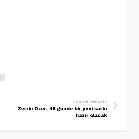
il
Sonraki Makale
n
Zerrin Özer: 45 günde bir yeni şarkı
hazır olacak