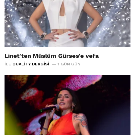
Linet'ten Müslüm Gürses'e vefa
İLE
QUALITY DERGISI
1 GÜN GÜN