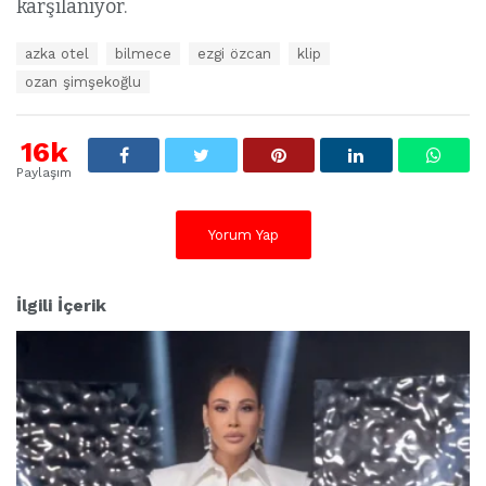
karşılanıyor.
E
azka otel
bilmece
ezgi özcan
klip
t
ozan şimşekoğlu
i
k
e
16k
t
l
Paylaşım
e
r
:
Yorum Yap
İlgili İçerik