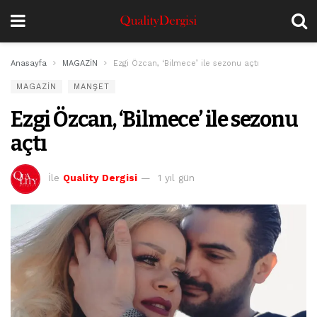
Anasayfa
MAGAZİN
Ezgi Özcan, ‘Bilmece’ ile sezonu açtı
MAGAZİN
MANŞET
Ezgi Özcan, ‘Bilmece’ ile sezonu
açtı
İle
Quality Dergisi
1 yıl gün