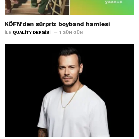
KÖFN'den sürpriz boyband hamlesi
İLE
QUALITY DERGISI
1 GÜN GÜN