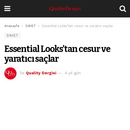
Anasayfa
DAVET
Essential Looks’tan cesur ve yaratıcı saçlar
DAVET
Essential Looks’tan cesur ve
yaratıcı saçlar
İle
Quality Dergisi
4 yıl gün