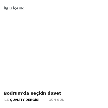
İlgili İçerik
Bodrum'da seçkin davet
İLE
QUALITY DERGISI
1 GÜN GÜN