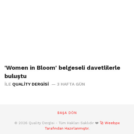
'Women in Bloom' belgeseli davetlilerle
buluştu
İLE
QUALITY DERGISI
3 HAFTA GÜN
BAŞA DÖN
© 2026 Quality Dergisi - Tüm Hakları Saklıdır ❤️
🚀 Weebpx
Tarafından Hazırlanmıştır.