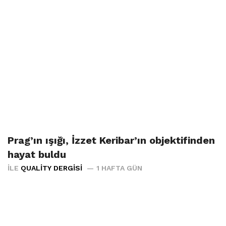
Prag’ın ışığı, İzzet Keribar’ın objektifinden
hayat buldu
İLE
QUALITY DERGISI
1 HAFTA GÜN