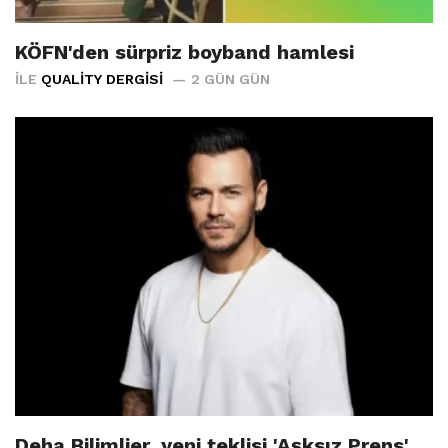
KÖFN'den sürpriz boyband hamlesi
İLE
QUALITY DERGISI
2 GÜN GÜN
Deha Bilimlier, yeni teklisi 'Aşksız Prens'