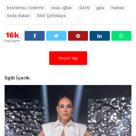
E
bestemsu özdemir
esas oğlan
GAIN
gala
hadise
t
Seda Bakan
Sibil Çetinkaya
i
k
e
16k
t
l
Paylaşım
e
r
:
Yorum Yap
İlgili İçerik