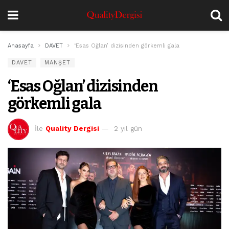
Anasayfa
DAVET
‘Esas Oğlan’ dizisinden görkemli gala
DAVET
MANŞET
‘Esas Oğlan’ dizisinden
görkemli gala
İle
Quality Dergisi
2 yıl gün