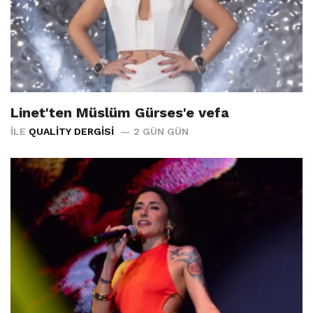
Linet'ten Müslüm Gürses'e vefa
İLE
QUALITY DERGISI
2 GÜN GÜN