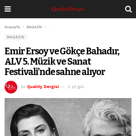
Anasayfa
MAGAZİN
Emir Ersoy ve Gökçe Bahadır, ALV 5. Müzik ve Sanat
MAGAZİN
Emir Ersoy ve Gökçe Bahadır,
ALV 5. Müzik ve Sanat
Festivali’nde sahne alıyor
İle
Quality Dergisi
2 yıl gün