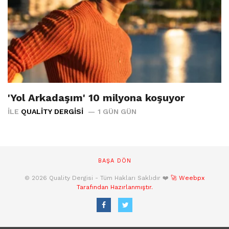
'Yol Arkadaşım' 10 milyona koşuyor
İLE
QUALITY DERGISI
1 GÜN GÜN
BAŞA DÖN
© 2026 Quality Dergisi - Tüm Hakları Saklıdır ❤️
🚀 Weebpx
Tarafından Hazırlanmıştır.