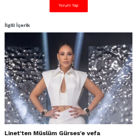
:
Yorum Yap
İlgili İçerik
Linet'ten Müslüm Gürses'e vefa