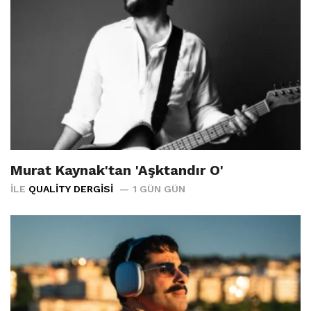
Murat Kaynak'tan 'Aşktandır O'
İLE
QUALITY DERGISI
1 GÜN GÜN