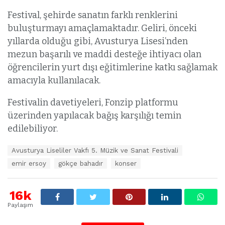
Festival, şehirde sanatın farklı renklerini
buluşturmayı amaçlamaktadır. Geliri, önceki
yıllarda olduğu gibi, Avusturya Lisesi’nden
mezun başarılı ve maddi desteğe ihtiyacı olan
öğrencilerin yurt dışı eğitimlerine katkı sağlamak
amacıyla kullanılacak.
Festivalin davetiyeleri, Fonzip platformu
üzerinden yapılacak bağış karşılığı temin
edilebiliyor.
E
Avusturya Liseliler Vakfı 5. Müzik ve Sanat Festivali
t
emir ersoy
gökçe bahadır
konser
i
k
e
16k
t
l
Paylaşım
e
r