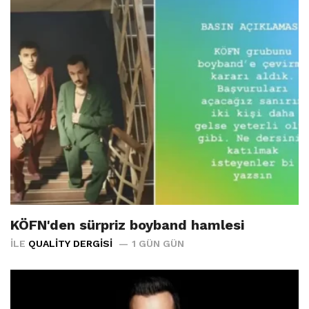
KÖFN'den sürpriz boyband hamlesi
İLE
QUALITY DERGISI
1 GÜN GÜN