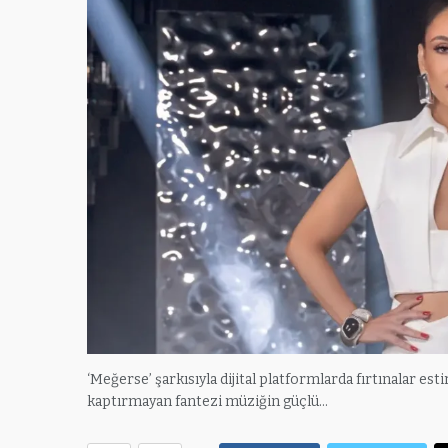
‘Meğerse’ şarkısıyla dijital platformlarda fırtınalar est
kaptırmayan fantezi müziğin güçlü…