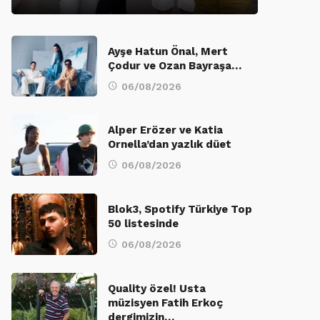
Ayşe Hatun Önal, Mert
Çodur ve Ozan Bayraşa…
06/08/2026
Alper Erözer ve Katia
Ornella’dan yazlık düet
06/08/2026
Blok3, Spotify Türkiye Top
50 listesinde
06/08/2026
Quality özel! Usta
müzisyen Fatih Erkoç
dergimizin…