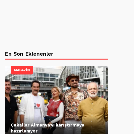
En Son Eklenenler
MAGAZİN
Çakallar Almanya’yı karıştırmaya
hazırlanıyor