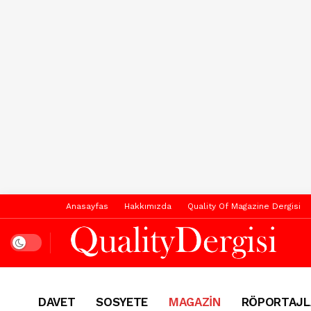
Anasayfas
Hakkımızda
Quality Of Magazine Dergisi
Dark mode
DAVET
SOSYETE
MAGAZİN
RÖPORTAJL