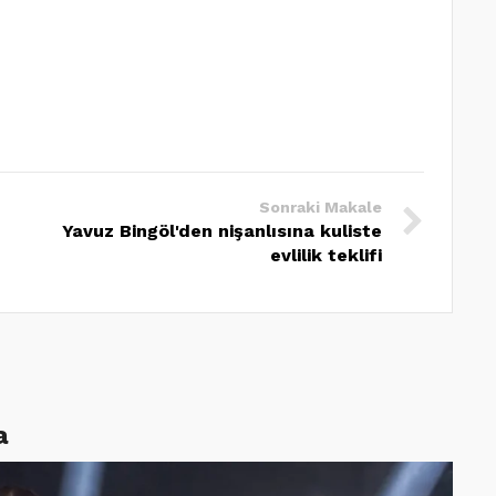
Sonraki Makale
Yavuz Bingöl'den nişanlısına kuliste
evlilik teklifi
a