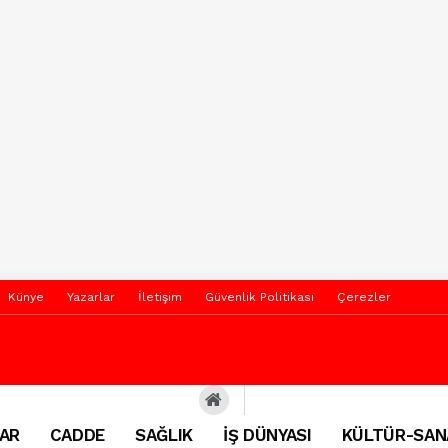
Künye
Yazarlar
İletişim
Güvenlik Politikası
Çerezler
AR
CADDE
SAĞLIK
İŞ DÜNYASI
KÜLTÜR-SAN