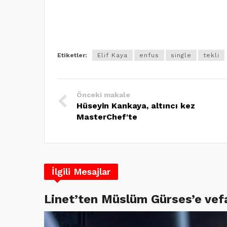
Etiketler:
Elif Kaya
enfus
single
tekli
Önceki makale
Hüseyin Kankaya, altıncı kez
MasterChef'te
İlgili Mesajlar
Linet’ten Müslüm Gürses’e vef