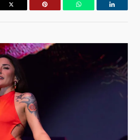
r
X
Pinterest
WhatsApp
Linkedin