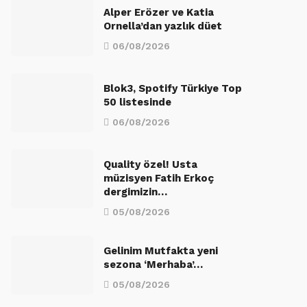
Alper Erözer ve Katia
Ornella’dan yazlık düet
06/08/2026
Blok3, Spotify Türkiye Top
50 listesinde
06/08/2026
Quality özel! Usta
müzisyen Fatih Erkoç
dergimizin…
05/08/2026
Gelinim Mutfakta yeni
sezona ‘Merhaba’…
05/08/2026