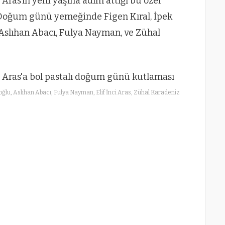
 Aras’ın yeni yaşına adım attığı bu özel
. Doğum günü yemeğinde Figen Kıral, İpek
Aslıhan Abacı, Fulya Nayman, ve Zühal
oğlu, Aslıhan Abacı, Fulya Nayman, Elif İnci Aras, Zühal Karadeniz