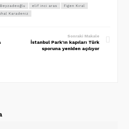
 Beyzadeoğlu
elif inci aras
Figen Kıral
ühal Karadeniz
Sonraki Makale
a
İstanbul Park’ın kapıları Türk
sporuna yeniden açılıyor
a