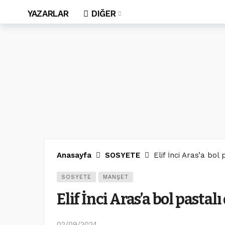
YAZARLAR
DIĞER
Anasayfa
SOSYETE
Elif İnci Aras’a bo
SOSYETE
MANŞET
Elif İnci Aras’a bol past
02/09/2024