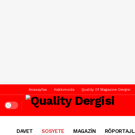
Anasayfas
Hakkımızda
Quality Of Magazine Dergisi
Dark mode
DAVET
SOSYETE
MAGAZİN
RÖPORTAJL