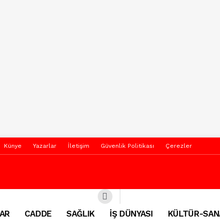
Künye
Yazarlar
İletişim
Güvenlik Politikası
Çerezler
AR
CADDE
SAĞLIK
İŞ DÜNYASI
KÜLTÜR-SAN