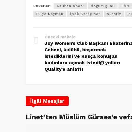
Etiketler:
Aslıhan Abacı
doğum günü
Ebru
Fulya Nayman
İpek Karapınar
sürpriz
Z
Önceki makale
Joy Women’s Club Başkanı Ekaterin
Cebeci, kulübü, başarmak
istediklerini ve Rusça konuşan
kadınlara açmak istediği yolları
Quality'e anlattı
İlgili Mesajlar
Linet’ten Müslüm Gürses’e vef