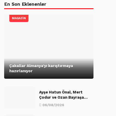
En Son Eklenenler
MAGAZİN
Çakallar Almanya’yı karıştırmaya
hazırlanıyor
Ayşe Hatun Önal, Mert
Çodur ve Ozan Bayraşa…
06/08/2026