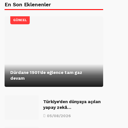
En Son Eklenenler
GÜNCEL
Dürdane 1901’de eğlence tam gaz
devam
Türkiye’den dünyaya açılan
yapay zekâ…
05/08/2026