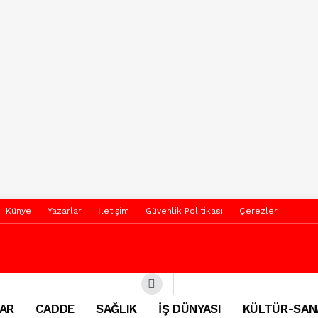
Künye
Yazarlar
İletişim
Güvenlik Politikası
Çerezler
AR
CADDE
SAĞLIK
İŞ DÜNYASI
KÜLTÜR-SAN