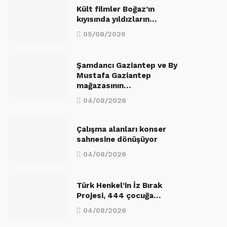
Kült filmler Boğaz’ın
kıyısında yıldızların…
05/08/2026
Şamdancı Gaziantep ve By
Mustafa Gaziantep
mağazasının…
04/08/2026
Çalışma alanları konser
sahnesine dönüşüyor
04/08/2026
Türk Henkel’in İz Bırak
Projesi, 444 çocuğa…
04/08/2026