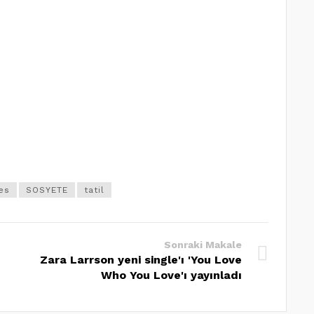
es
SOSYETE
tatil
Sonraki Makale
Zara Larrson yeni single'ı 'You Love
Who You Love'ı yayınladı