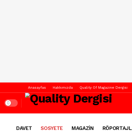
Anasayfas
Hakkımızda
Quality Of Magazine Dergisi
Dark mode
DAVET
SOSYETE
MAGAZİN
RÖPORTAJL