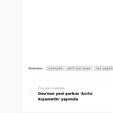
Etiketler:
cemiyet
elif inci aras
los angel
Önceki makale
Dou'nun yeni şarkısı 'Acıtır
Kıyametin' yayımda