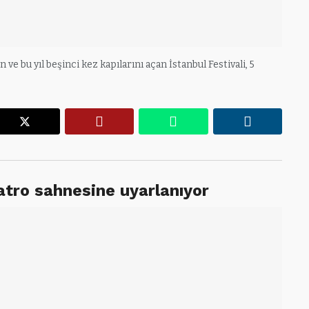
e bu yıl beşinci kez kapılarını açan İstanbul Festivali, 5
r
X
Pinterest
WhatsApp
Linkedin
yatro sahnesine uyarlanıyor