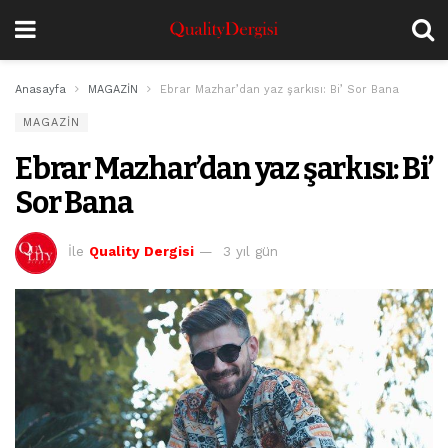
Anasayfa
MAGAZİN
Ebrar Mazhar’dan yaz şarkısı: Bi’ Sor Bana
MAGAZİN
Ebrar Mazhar’dan yaz şarkısı: Bi’
Sor Bana
İle
Quality Dergisi
3 yıl gün