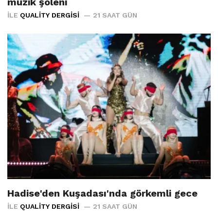
müzik şöleni
İLE
QUALITY DERGISI
21 SAAT GÜN
Hadise'den Kuşadası'nda görkemli gece
İLE
QUALITY DERGISI
21 SAAT GÜN