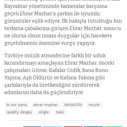
Bayraktar yönetiminde kameralar karşısına
geçen Ebrar Mazhar’a şarkısı ile uyumlu
görüntüler eşlik ediyor. İlk bakışta tutulduğu kızı
tavlama çabalarına girişen Ebrar Mazhar, sonucu
ne olursa olsun insanı duygular için harekete
geçebilmenin önemine vurgu yapıyor.
Türkiye müzik atmosferine farklı bir soluk
kazandırmayı amaçlayan Ebrar Mazhar, önceki
çalışmaları Gitme, Kafalar Gidik, Bana Bunu
Yapma, Aşk Öldürür ve Kafana Takma gibi
şarkılarıyla da üretkenliğini sürdürerek
adımlarını daha da güçlendiriyor.
E
bi sor bana
ebrar mazhar
MAGAZİN
müzik
t
quality dergisi
single
tekli
i
k
e