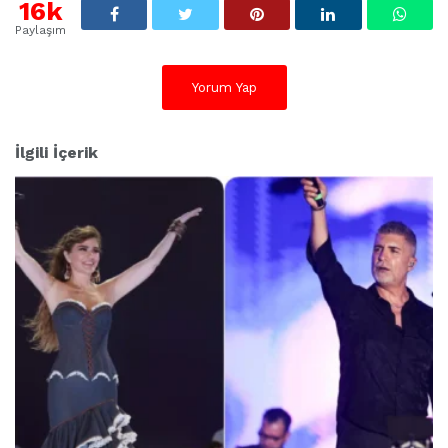
16k
t
l
Paylaşım
e
r
:
Yorum Yap
İlgili İçerik