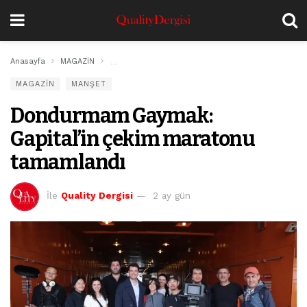
Anasayfa
MAGAZİN
Dondurmam Gaymak: Gapital’in çekim maratonu 
MAGAZİN
MANŞET
Dondurmam Gaymak:
Gapital’in çekim maratonu
tamamlandı
İle
Quality Dergisi
2 ay gün