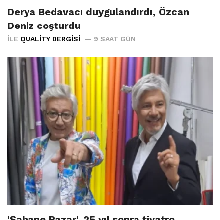
Derya Bedavacı duygulandırdı, Özcan
Deniz coşturdu
İLE
QUALITY DERGISI
9 SAAT GÜN
'Şahane Pazar', 25 yıl sonra tiyatro