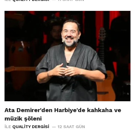
Ata Demirer'den Harbiye'de kahkaha ve
müzik şöleni
İLE
QUALITY DERGISI
12 SAAT GÜN