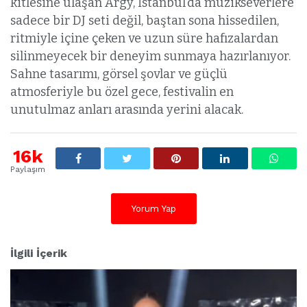
kitlesine ulaşan Argy, İstanbul’da müzikseverlere
sadece bir DJ seti değil, baştan sona hissedilen,
ritmiyle içine çeken ve uzun süre hafızalardan
silinmeyecek bir deneyim sunmaya hazırlanıyor.
Sahne tasarımı, görsel şovlar ve güçlü
atmosferiyle bu özel gece, festivalin en
unutulmaz anları arasında yerini alacak.
16k
Paylaşım
Yorum Yap
İlgili İçerik