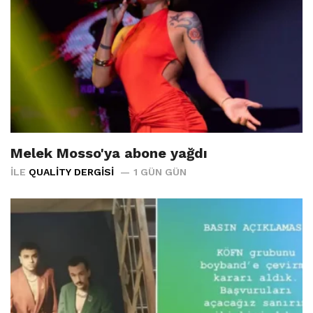
Melek Mosso'ya abone yağdı
İLE
QUALITY DERGISI
1 GÜN GÜN