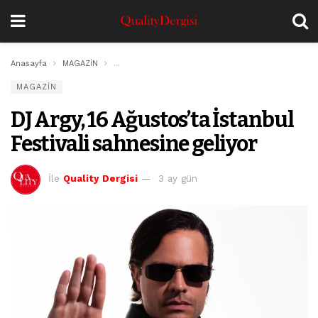
Anasayfa
MAGAZİN
DJ Argy, 16 Ağustos’ta İstanbul Festivali sahnesine g
MAGAZİN
DJ Argy, 16 Ağustos’ta İstanbul
Festivali sahnesine geliyor
İle
Quality Dergisi
3 ay gün