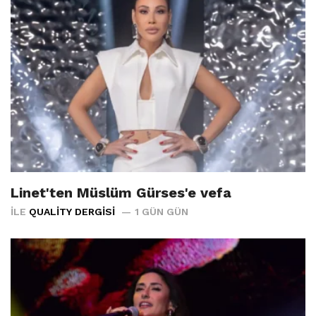
Linet'ten Müslüm Gürses'e vefa
İLE
QUALITY DERGISI
1 GÜN GÜN