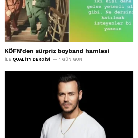
KÖFN'den sürpriz boyband hamlesi
İLE
QUALITY DERGISI
1 GÜN GÜN