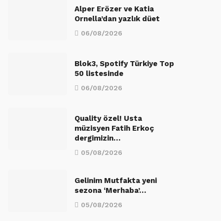
Alper Erözer ve Katia
Ornella’dan yazlık düet
06/08/2026
Blok3, Spotify Türkiye Top
50 listesinde
06/08/2026
Quality özel! Usta
müzisyen Fatih Erkoç
dergimizin…
05/08/2026
Gelinim Mutfakta yeni
sezona ‘Merhaba’…
05/08/2026