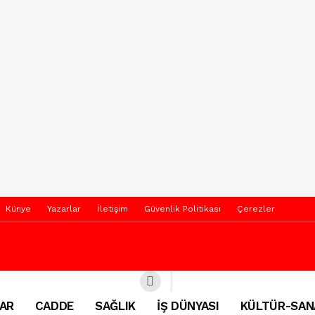
Künye
Yazarlar
İletişim
Güvenlik Politikası
Çerezler
AR
CADDE
SAĞLIK
İŞ DÜNYASI
KÜLTÜR-SAN