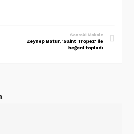
Sonraki Makale
Zeynep Batur, 'Saint Tropez' ile
beğeni topladı
a