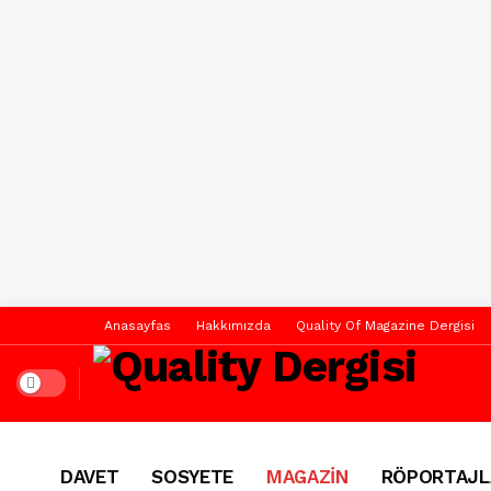
Anasayfas
Hakkımızda
Quality Of Magazine Dergisi
Dark mode
DAVET
SOSYETE
MAGAZİN
RÖPORTAJL