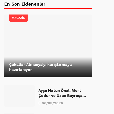
En Son Eklenenler
MAGAZİN
Çakallar Almanya’yı karıştırmaya
hazırlanıyor
Ayşe Hatun Önal, Mert
Çodur ve Ozan Bayraşa…
06/08/2026