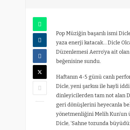
Pop Müziğin başarılı ismi Dicle
yaza enerji katacak… Dicle Olc
Düzenlemesi Aerro’ya ait olan 
beğenisine sundu.
Haftanın 4-5 günü canlı perfor
Dicle, yeni şarkısı ile hayli i
dinleyicilerden tam not alan D
geri dönüşlerini heyecanla bek
yönetmenliğini Melih Kun’un ü
Dicle, ‘Sahne tozunda büyüdü