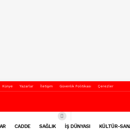
Künye
Yazarlar
İletişim
Güvenlik Politikası
Çerezler
AR
CADDE
SAĞLIK
İŞ DÜNYASI
KÜLTÜR-SAN