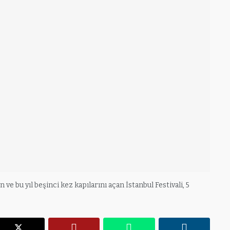
e bu yıl beşinci kez kapılarını açan İstanbul Festivali, 5
r
X
Pinterest
WhatsApp
Linkedin