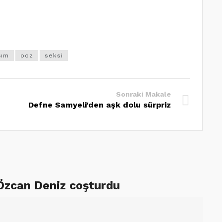
şım
poz
seksi
Sonraki Makale
Defne Samyeli'den aşk dolu sürpriz
 Özcan Deniz coşturdu