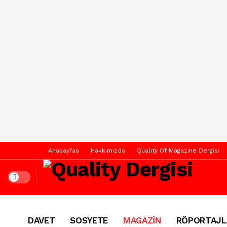
Anasayfas
Hakkımızda
Quality Of Magazine Dergisi
Dark mode
DAVET
SOSYETE
MAGAZİN
RÖPORTAJL