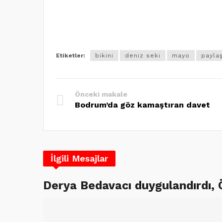
Etiketler:
bikini
deniz seki
mayo
payla
Önceki makale
Bodrum’da göz kamaştıran davet
İlgili Mesajlar
Derya Bedavacı duygulandırdı,