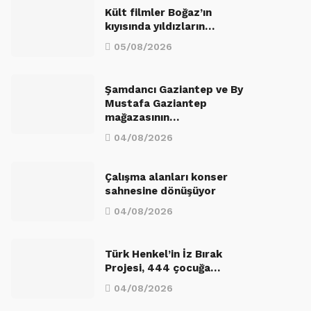
Kült filmler Boğaz’ın
kıyısında yıldızların…
05/08/2026
Şamdancı Gaziantep ve By
Mustafa Gaziantep
mağazasının…
04/08/2026
Çalışma alanları konser
sahnesine dönüşüyor
04/08/2026
Türk Henkel’in İz Bırak
Projesi, 444 çocuğa…
04/08/2026