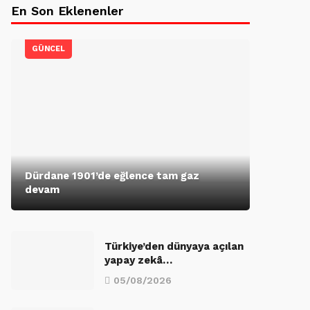
En Son Eklenenler
GÜNCEL
Dürdane 1901’de eğlence tam gaz
devam
Türkiye’den dünyaya açılan
yapay zekâ…
05/08/2026