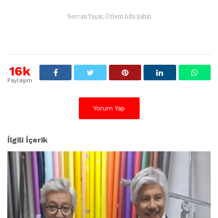
Sercan Yaşar, Özlem Ada Şahin
16k
Paylaşım
Yorum Yap
İlgili İçerik