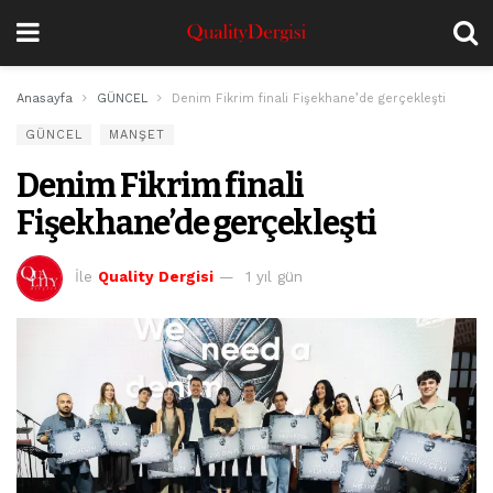
Anasayfa
GÜNCEL
Denim Fikrim finali Fişekhane’de gerçekleşti
GÜNCEL
MANŞET
Denim Fikrim finali
Fişekhane’de gerçekleşti
İle
Quality Dergisi
1 yıl gün