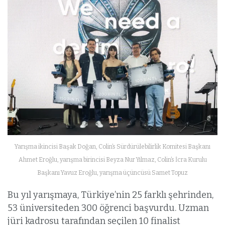
Yarışma ikincisi Başak Doğan, Colin’s Sürdürülebilirlik Komitesi Başkanı
Ahmet Eroğlu, yarışma birincisi Beyza Nur Yılmaz, Colin’s İcra Kurulu
Başkanı Yavuz Eroğlu, yarışma üçüncüsü Samet Topuz
Bu yıl yarışmaya, Türkiye’nin 25 farklı şehrinden,
53 üniversiteden 300 öğrenci başvurdu. Uzman
jüri kadrosu tarafından seçilen 10 finalist