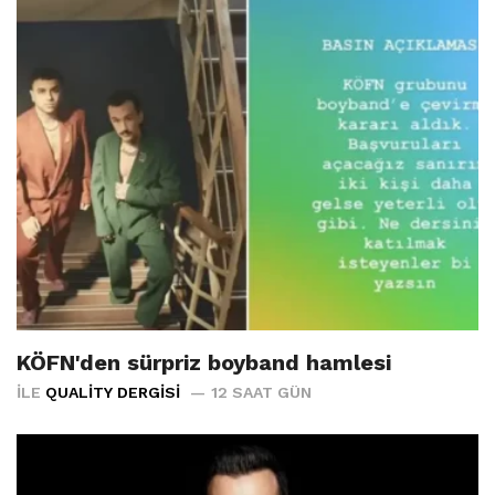
KÖFN'den sürpriz boyband hamlesi
İLE
QUALITY DERGISI
12 SAAT GÜN