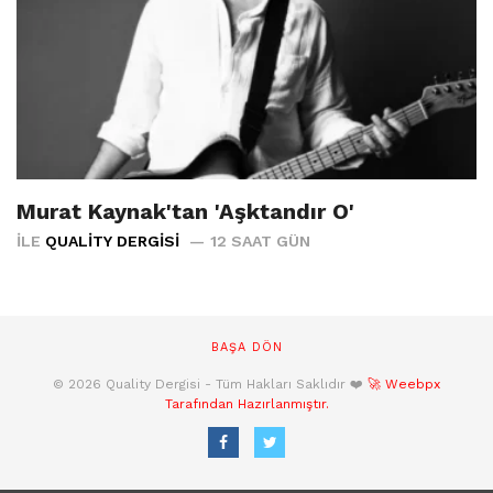
Murat Kaynak'tan 'Aşktandır O'
İLE
QUALITY DERGISI
12 SAAT GÜN
BAŞA DÖN
© 2026 Quality Dergisi - Tüm Hakları Saklıdır ❤️
🚀 Weebpx
Tarafından Hazırlanmıştır.