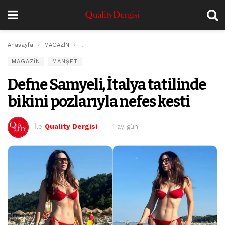
Anasayfa
MAGAZİN
Defne Samyeli, İtalya tatilinde bikini pozlarıyla nefe
MAGAZİN
MANŞET
Defne Samyeli, İtalya tatilinde
bikini pozlarıyla nefes kesti
İle
Quality Dergisi
1 ay gün