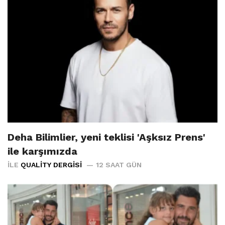
Deha Bilimlier, yeni teklisi 'Aşksız Prens'
ile karşımızda
İLE
QUALITY DERGISI
12 SAAT GÜN