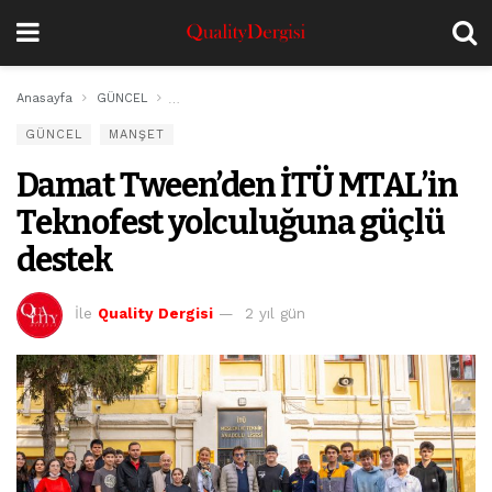
Anasayfa
GÜNCEL
Damat Tween’den İTÜ MTAL’in Teknofest yolculuğun
GÜNCEL
MANŞET
Damat Tween’den İTÜ MTAL’in
Teknofest yolculuğuna güçlü
destek
İle
Quality Dergisi
2 yıl gün