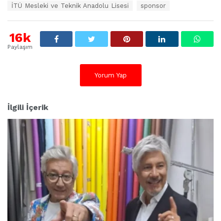
t
İTÜ Mesleki ve Teknik Anadolu Lisesi
sponsor
i
k
e
16k
t
l
Paylaşım
e
r
:
Yorum Yap
İlgili İçerik