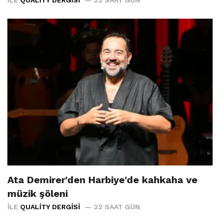
Ata Demirer'den Harbiye'de kahkaha ve
müzik şöleni
İLE
QUALITY DERGISI
22 SAAT GÜN