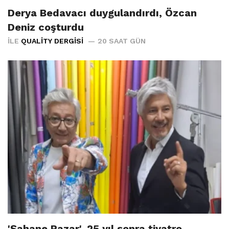
Derya Bedavacı duygulandırdı, Özcan
Deniz coşturdu
İLE
QUALITY DERGISI
20 SAAT GÜN
'Şahane Pazar', 25 yıl sonra tiyatro