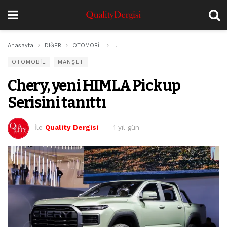
Anasayfa
DIĞER
OTOMOBİL
Chery, yeni HIMLA Pickup Serisini tanıttı
OTOMOBİL
MANŞET
Chery, yeni HIMLA Pickup
Serisini tanıttı
İle
Quality Dergisi
1 yıl gün