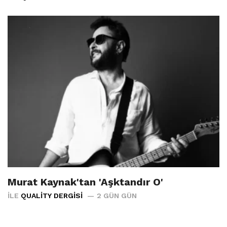
Murat Kaynak'tan 'Aşktandır O'
İLE
QUALITY DERGISI
2 GÜN GÜN