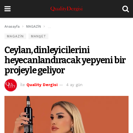
Anasayfa
MAGAZİN
Ceylan, dinleyicilerini heyecanlandıracak yepyeni bi
MAGAZİN
MANŞET
Ceylan, dinleyicilerini
heyecanlandıracak yepyeni bir
projeyle geliyor
İle
Quality Dergisi
4 ay gün