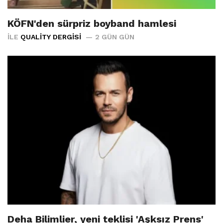
KÖFN'den sürpriz boyband hamlesi
İLE
QUALITY DERGISI
2 GÜN GÜN
Deha Bilimlier, yeni teklisi 'Aşksız Prens'