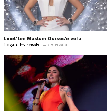
Linet'ten Müslüm Gürses'e vefa
İLE
QUALITY DERGISI
2 GÜN GÜN