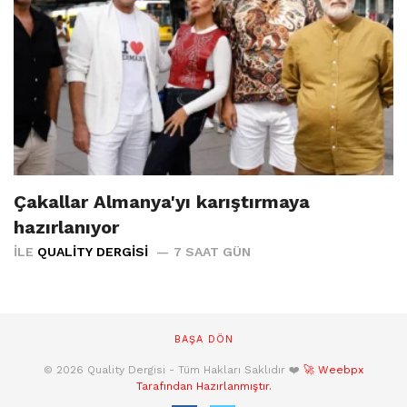
Çakallar Almanya'yı karıştırmaya
hazırlanıyor
İLE
QUALITY DERGISI
7 SAAT GÜN
BAŞA DÖN
© 2026 Quality Dergisi - Tüm Hakları Saklıdır ❤️
🚀 Weebpx
Tarafından Hazırlanmıştır.