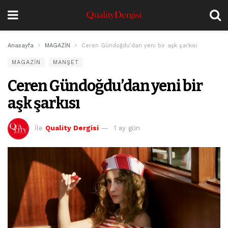
Anasayfa
MAGAZİN
Ceren Gündoğdu’dan yeni bir aşk şarkısı
MAGAZİN
MANŞET
Ceren Gündoğdu’dan yeni bir
aşk şarkısı
İle
Quality Dergisi
1 ay gün