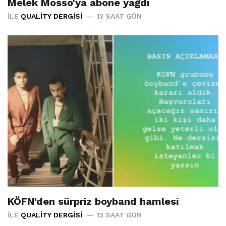
Melek Mosso'ya abone yağdı
İLE
QUALITY DERGISI
13 SAAT GÜN
KÖFN'den sürpriz boyband hamlesi
İLE
QUALITY DERGISI
13 SAAT GÜN