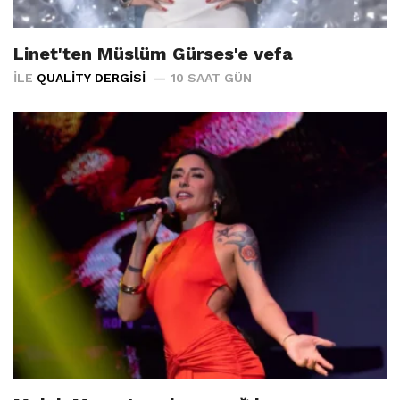
Linet'ten Müslüm Gürses'e vefa
İLE
QUALITY DERGISI
10 SAAT GÜN