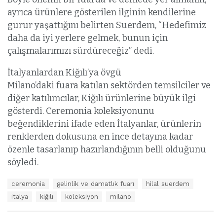
ayrıca ürünlere gösterilen ilginin kendilerine
gurur yaşattığını belirten Suerdem, “Hedefimiz
daha da iyi yerlere gelmek, bunun için
çalışmalarımızı sürdüreceğiz” dedi.
İtalyanlardan Kiğılı’ya övgü
Milano’daki fuara katılan sektörden temsilciler ve
diğer katılımcılar, Kiğılı ürünlerine büyük ilgi
gösterdi. Ceremonia koleksiyonunu
beğendiklerini ifade eden İtalyanlar, ürünlerin
renklerden dokusuna en ince detayına kadar
özenle tasarlanıp hazırlandığının belli olduğunu
söyledi.
E
ceremonia
gelinlik ve damatlık fuarı
hilal suerdem
t
italya
kiğılı
koleksiyon
milano
i
k
e