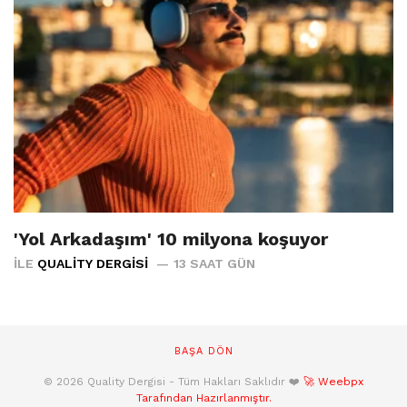
'Yol Arkadaşım' 10 milyona koşuyor
İLE
QUALITY DERGISI
13 SAAT GÜN
BAŞA DÖN
© 2026 Quality Dergisi - Tüm Hakları Saklıdır ❤️
🚀 Weebpx
Tarafından Hazırlanmıştır.