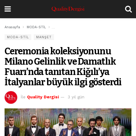
Anasayfa
MODA-STİL
Ceremonia koleksiyonunu Milano Gelinlik ve Damatl
MODA-STİL
MANŞET
Ceremonia koleksiyonunu
Milano Gelinlik ve Damatlık
Fuarı’nda tanıtan Kiğılı’ya
İtalyanlar büyük ilgi gösterdi
İle
Quality Dergisi
3 yıl gün