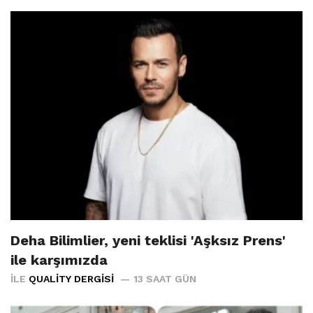
Deha Bilimlier, yeni teklisi 'Aşksız Prens'
ile karşımızda
İLE
QUALITY DERGISI
13 SAAT GÜN