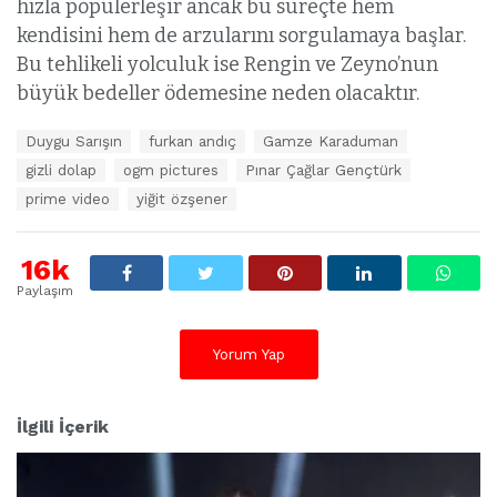
hızla popülerleşir ancak bu süreçte hem
kendisini hem de arzularını sorgulamaya başlar.
Bu tehlikeli yolculuk ise Rengin ve Zeyno’nun
büyük bedeller ödemesine neden olacaktır.
E
Duygu Sarışın
furkan andıç
Gamze Karaduman
t
gizli dolap
ogm pictures
Pınar Çağlar Gençtürk
i
k
prime video
yiğit özşener
e
t
l
16k
e
Paylaşım
r
:
Yorum Yap
İlgili İçerik