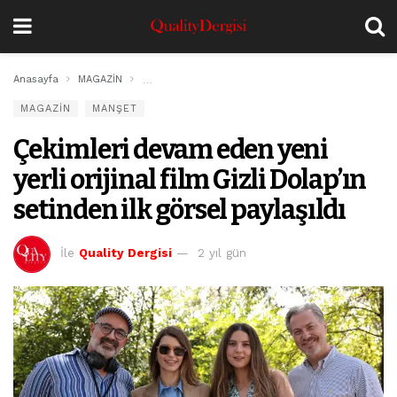
Anasayfa
MAGAZİN
Çekimleri devam eden yeni yerli orijinal film Gizli D
MAGAZİN
MANŞET
Çekimleri devam eden yeni
yerli orijinal film Gizli Dolap’ın
setinden ilk görsel paylaşıldı
İle
Quality Dergisi
2 yıl gün