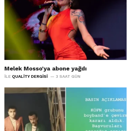
Melek Mosso'ya abone yağdı
İLE
QUALITY DERGISI
3 SAAT GÜN