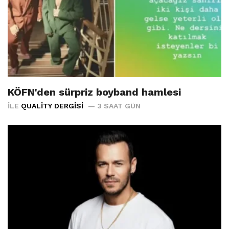
KÖFN'den sürpriz boyband hamlesi
İLE
QUALITY DERGISI
3 SAAT GÜN