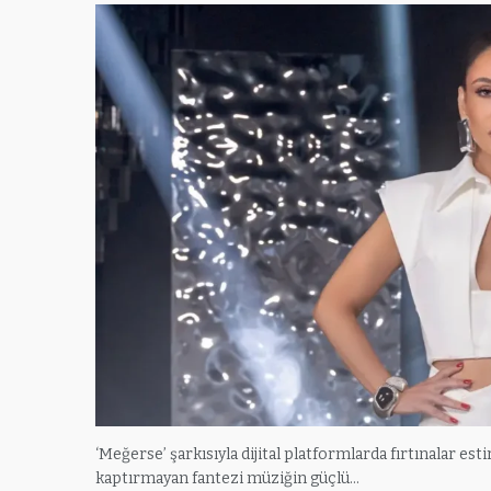
‘Meğerse’ şarkısıyla dijital platformlarda fırtınalar est
kaptırmayan fantezi müziğin güçlü…