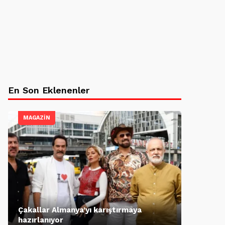
En Son Eklenenler
MAGAZİN
Çakallar Almanya’yı karıştırmaya
hazırlanıyor