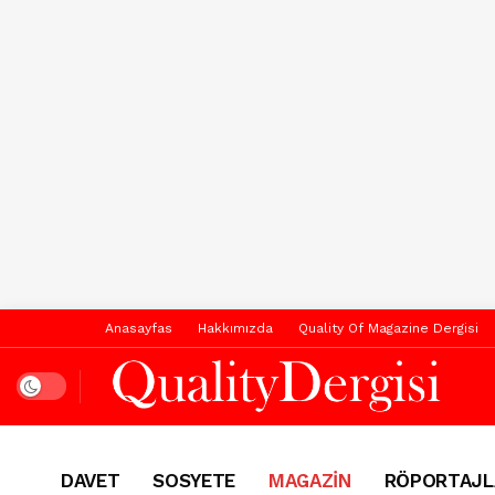
Anasayfas
Hakkımızda
Quality Of Magazine Dergisi
Dark mode
DAVET
SOSYETE
MAGAZİN
RÖPORTAJL