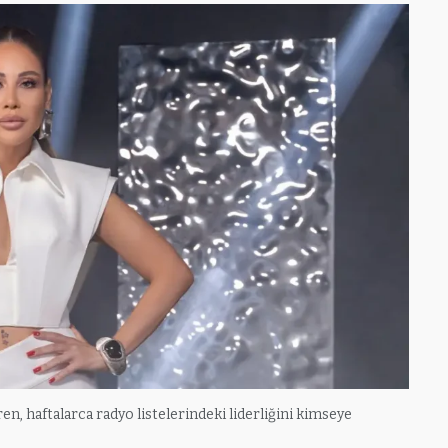
iren, haftalarca radyo listelerindeki liderliğini kimseye