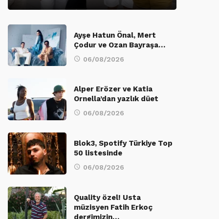
Ayşe Hatun Önal, Mert
Çodur ve Ozan Bayraşa…
06/08/2026
Alper Erözer ve Katia
Ornella’dan yazlık düet
06/08/2026
Blok3, Spotify Türkiye Top
50 listesinde
06/08/2026
Quality özel! Usta
müzisyen Fatih Erkoç
dergimizin…