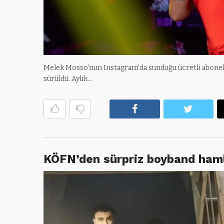
Melek Mosso'nun Instagram'da sunduğu ücretli abonelik
sürüldü. Aylık…
Facebook
Twitte
KÖFN’den sürpriz boyband ham