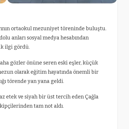
arının ortaokul mezuniyet töreninde buluştu.
r dolu anları sosyal medya hesabından
k ilgi gördü.
aha gözler önüne seren eski eşler, küçük
mezun olarak eğitim hayatında önemli bir
ığı törende yan yana geldi.
z etek ve siyah bir üst tercih eden Çağla
akipçilerinden tam not aldı.