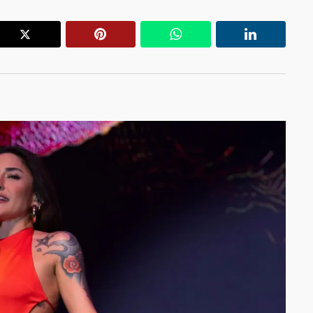
r
X
Pinterest
WhatsApp
Linkedin