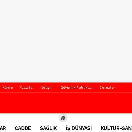
Künye
Yazarlar
İletişim
Güvenlik Politikası
Çerezler
AR
CADDE
SAĞLIK
İŞ DÜNYASI
KÜLTÜR-SAN