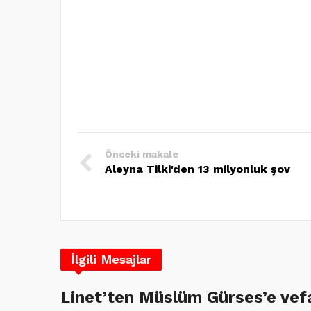
Önceki makale
Aleyna Tilki'den 13 milyonluk şov
İlgili Mesajlar
Linet’ten Müslüm Gürses’e vef