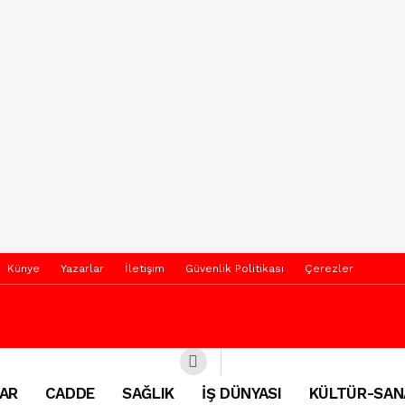
Künye
Yazarlar
İletişim
Güvenlik Politikası
Çerezler
AR
CADDE
SAĞLIK
İŞ DÜNYASI
KÜLTÜR-SAN