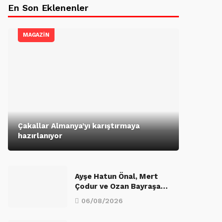
En Son Eklenenler
MAGAZİN
Çakallar Almanya’yı karıştırmaya
hazırlanıyor
Ayşe Hatun Önal, Mert
Çodur ve Ozan Bayraşa…
06/08/2026