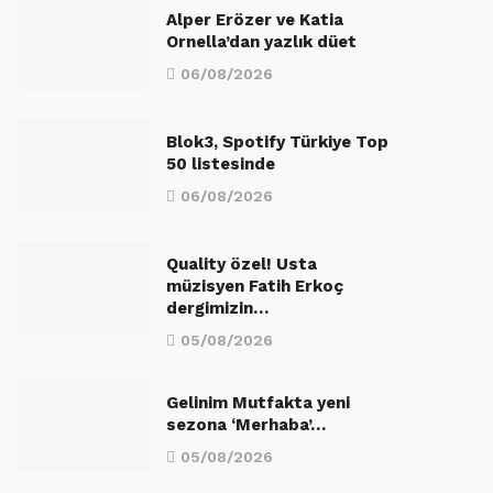
Alper Erözer ve Katia
Ornella’dan yazlık düet
06/08/2026
Blok3, Spotify Türkiye Top
50 listesinde
06/08/2026
Quality özel! Usta
müzisyen Fatih Erkoç
dergimizin…
05/08/2026
Gelinim Mutfakta yeni
sezona ‘Merhaba’…
05/08/2026