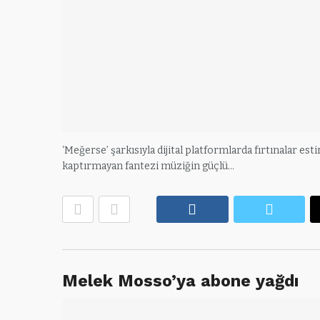
‘Meğerse’ şarkısıyla dijital platformlarda fırtınalar est
kaptırmayan fantezi müziğin güçlü…
Facebook
Twitte
Melek Mosso’ya abone yağdı