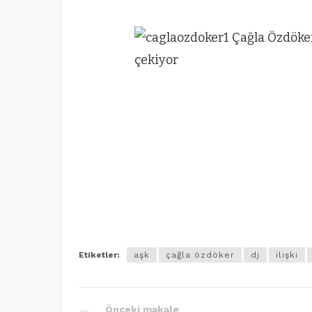
Etiketler:
aşk
çağla özdöker
dj
ilişki
Önceki makale