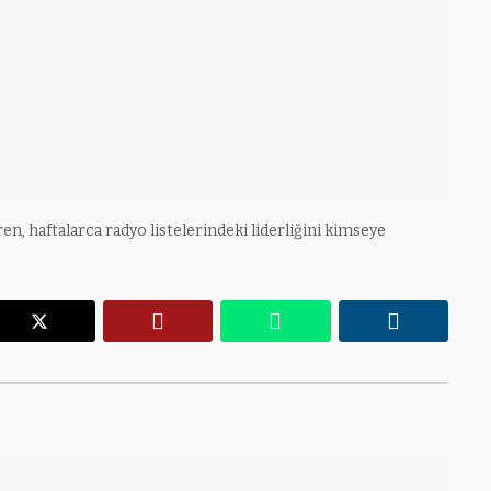
iren, haftalarca radyo listelerindeki liderliğini kimseye
r
X
Pinterest
WhatsApp
Linkedin