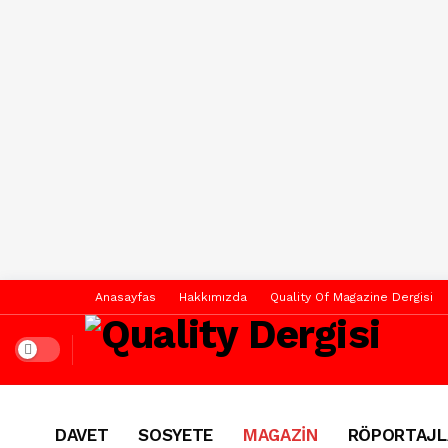
Anasayfas
Hakkımızda
Quality Of Magazine Dergisi
Dark mode
DAVET
SOSYETE
MAGAZİN
RÖPORTAJL